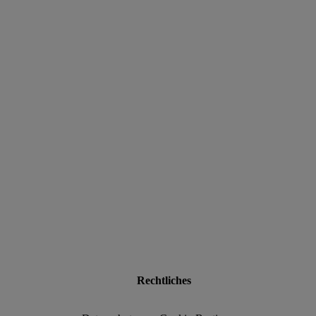
data.textLoadingResults
Rechtliches