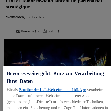
Lidl et Tomorrowland lancent un partenariat
stratégique
Weinfelden, 18.06.2026
Dokumente:
(1)
Bilder:
(1)
Bevor es weitergeht: Kurz zur Verarbeitung
Ihrer Daten
Wir als
Betreiber der Lidl-Webseiten und Lidl-App
verarbeiten
deine Daten auf unseren Webseiten und unserer App
(gemeinsam: „Lidl-Dienste“) mittels verschiedener Techniken,
mit denen eine Speicherung und ein Zugriff auf Informationen in