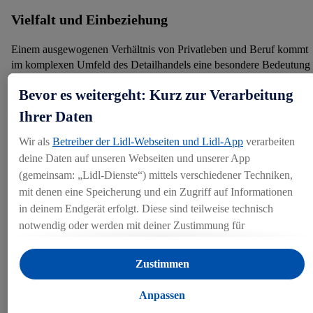
Vielfalt und Einbeziehung
Einem ausgewogenen Verhältnis von Privatleben und Beruf kommt
im komplexen Umfeld des Detailhandels eine besondere Bedeutung
zu.
Bevor es weitergeht: Kurz zur Verarbeitung
Ihrer Daten
Faire Entlohnung
Wir als
Betreiber der Lidl-Webseiten und Lidl-App
verarbeiten
Lidl Schweiz treibt das Thema der fairen Entlohnung im eigenen
deine Daten auf unseren Webseiten und unserer App
Unternehmen und seiner Wertschöpfungskette aktiv voran. Wir sind
(gemeinsam: „Lidl-Dienste“) mittels verschiedener Techniken,
der Überzeugung: Chancengleichheit und Diversität sind zentrale
mit denen eine Speicherung und ein Zugriff auf Informationen
Bausteine für ein nachhaltig erfolgreiches Unternehmen.
in deinem Endgerät erfolgt. Diese sind teilweise technisch
notwendig oder werden mit deiner Zustimmung für
komfortable Einstellungen, zur Statistik-Erstellung oder für
Schweizer Lieferanten
personalisierte Werbung innerhalb und außerhalb der Lidl-
Zustimmen
Dienste verwendet. Sofern du Teilnehmer des Lidl Plus-
Als Schweizer Unternehmen ist es uns und unseren Stakeholdern
Programms bist, werden für diese Zwecke auch Daten aus
Anpassen
ein wichtiges Anliegen, die Wertschöpfung grösstenteils in der
deinem Filial-Kaufverhalten verarbeitet.
Schweiz zu behalten.