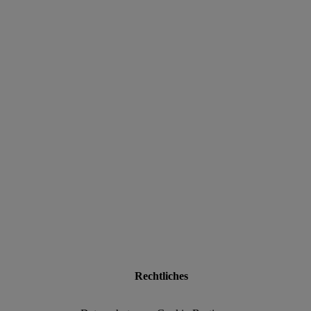
data.textLoadingResults
Rechtliches