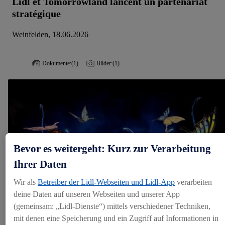
Lidl et Tomorrowland lancent un partenariat
stratégique
Weinfelden, 18.06.2026
Dokumente:
(1)
Bilder:
(1)
Bevor es weitergeht: Kurz zur Verarbeitung
Ihrer Daten
Wir als
Betreiber der Lidl-Webseiten und Lidl-App
verarbeiten
deine Daten auf unseren Webseiten und unserer App
(gemeinsam: „Lidl-Dienste“) mittels verschiedener Techniken,
mit denen eine Speicherung und ein Zugriff auf Informationen in