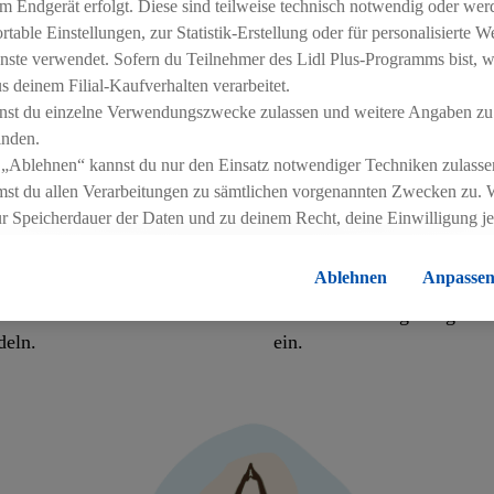
m Endgerät erfolgt. Diese sind teilweise technisch notwendig oder wer
able Einstellungen, zur Statistik-Erstellung oder für personalisierte 
nste verwendet. Sofern du Teilnehmer des Lidl Plus-Programms bist, w
 deinem Filial-Kaufverhalten verarbeitet.
Fair handeln
nst du einzelne Verwendungszwecke zulassen und weitere Angaben zu
inden.
 „Ablehnen“ kannst du nur den Einsatz notwendiger Techniken zulasse
st du allen Verarbeitungen zu sämtlichen vorgenannten Zwecken zu. 
rbeitenden sowie
Schutz der Menschenrechte
ur Speicherdauer der Daten und zu deinem Recht, deine Einwilligung j
 wir im ständigen
faire Arbeitsbedingungen:
errufen, findest du in unseren
Datenschutzbestimmungen
.
Die Impressen
sparenten Dialog und
für die Menschen fördern w
Ablehnen
Anpasse
en wir das Bewusstsein für
Miteinander und setzen uns
en zu
Tierwohl entlang der gesa
deln.
ein.