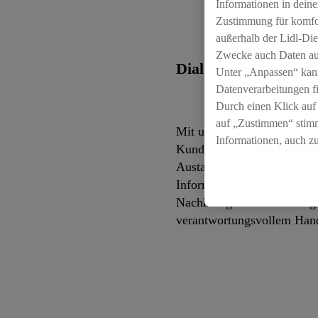
Informationen in deine
Zustimmung für komfort
außerhalb der Lidl-Die
Zwecke auch Daten aus
Dialog führen
Unter „Anpassen“ kan
Datenverarbeitungen f
Durch einen Klick auf
auf „Zustimmen“ stimm
Mit unseren Partnern, Mita
Informationen, auch z
Kundinnen und Kunden sind
für die Zukunft zu wid
Austausch. Durch den tran
Informationsangebote stärk
Nachhaltigkeit und befähig
verantwortungsvollem Han