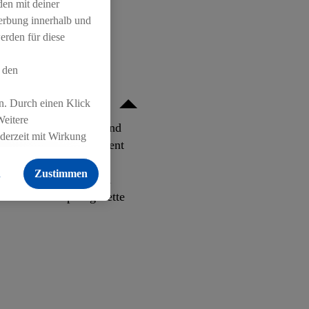
den mit deiner
Werbung innerhalb und
erden für diese
 den
n. Durch einen Klick
Weitere
, Chancengleichheit und
ederzeit mit Wirkung
 Mit unserem Engagement
 findest du hier.
ir ein respektvolles
n
Zustimmen
 für Gerechtigkeit und
mten Wertschöpfungskette