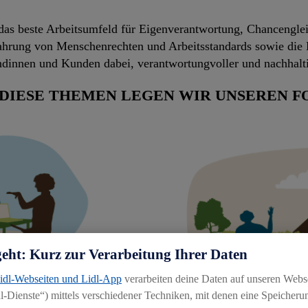
 das beste Arbeitsumfeld für Eigenverantwortung, Chancenglei
Wahrung von Menschenrechten und Arbeitsstandards sowie die 
ndinnen und Kunden dabei, verantwortungvoller und nachhalti
 DIESE THEMEN LEGEN WIR UNSEREN F
geht: Kurz zur Verarbeitung Ihrer Daten
Lidl-Webseiten und Lidl-App
verarbeiten deine Daten auf unseren Webs
-Dienste“) mittels verschiedener Techniken, mit denen eine Speicherun