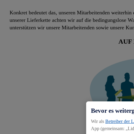
Konkret bedeutet das, unseren Mitarbeitenden weiterhin
unserer Lieferkette achten wir auf die bedingungslose 
unterstützen wir unsere Mitarbeitenden sowie unsere Ku
AUF
Bevor es weiter
Wir als
Betreiber der 
App (gemeinsam: „Lidl