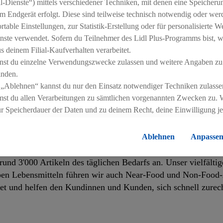
-Dienste“) mittels verschiedener Techniken, mit denen eine Speicherun
m Endgerät erfolgt. Diese sind teilweise technisch notwendig oder wer
able Einstellungen, zur Statistik-Erstellung oder für personalisierte 
nste verwendet. Sofern du Teilnehmer des Lidl Plus-Programms bist, w
 deinem Filial-Kaufverhalten verarbeitet.
nst du einzelne Verwendungszwecke zulassen und weitere Angaben zu
inden.
 „Ablehnen“ kannst du nur den Einsatz notwendiger Techniken zulasse
st du allen Verarbeitungen zu sämtlichen vorgenannten Zwecken zu. 
ur Speicherdauer der Daten und zu deinem Recht, deine Einwilligung j
errufen, findest du in unseren
Datenschutzbestimmungen
.
Die Impressen
Ablehnen
Anpasse
AS IST SO BESONDERS AN LIDL SCHWEI
rund 3'000 Artikeln des täglichen Bedarfs an. Unser vielfälti
ben Lebensmitteln führen wir auch Near-Food und Non-Food-A
htet und helfen den Kundinnen und Kunden, sich schnell zurec