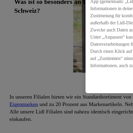
Was ist so besonders an Lidl
App (gemeinsam: „Lidl
Informationen in deine
Schweiz?
Zustimmung für komfort
außerhalb der Lidl-Die
Zwecke auch Daten aus
Unter „Anpassen“ kan
Datenverarbeitungen f
Durch einen Klick auf
auf „Zustimmen“ stimm
Informationen, auch z
für die Zukunft zu wid
W
In unseren Filialen bieten wir ein Standardsortiment von 
Eigenmarken
und zu 20 Prozent aus Markenartikeln. Ne
Alle unsere Lidl Filialen sind nahezu identisch eingeric
einkaufen.