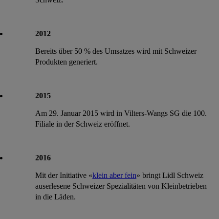
notwendiger Techniken zulassen. Durch einen Klick auf
„Zustimmen“ stimmst du allen Verarbeitungen zu sämtlichen
vorgenannten Zwecken zu. Weitere Informationen, auch zur
2012
Speicherdauer der Daten und zu deinem Recht, deine
Einwilligung jederzeit mit Wirkung für die Zukunft zu
Bereits über 50 % des Umsatzes wird mit Schweizer
widerrufen, findest du in unseren
Datenschutzbestimmungen
.
Produkten generiert.
Die Impressen findest du hier.
2015
Am 29. Januar 2015 wird in Vilters-Wangs SG die 100.
Filiale in der Schweiz eröffnet.
2016
Mit der Initiative «
klein aber fein
» bringt Lidl Schweiz
auserlesene Schweizer Spezialitäten von Kleinbetrieben
in die Läden.