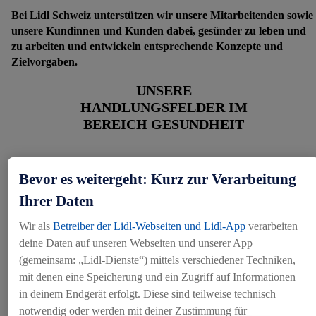
Bei Lidl Schweiz unterstützen wir unsere Mitarbeitenden sowie
unsere Kundinnen und Kunden dabei, gesünder zu leben und
zu arbeiten und entwickeln entsprechende Konzepte und
Zielvorgaben.
UNSERE
HANDLUNGSFELDER IM
BEREICH GESUNDHEIT
Bewusste Ernährung – Verantwortung leben
Bevor es weitergeht: Kurz zur Verarbeitung
Ihrer Daten
Wir setzen uns dafür ein, gesunde und nachhaltige Ernährung
einfach zugänglich zu machen. Mit innovativen Massnahmen und
Wir als
Betreiber der Lidl-Webseiten und Lidl-App
verarbeiten
transparenter Kommunikation fördern wir eine bewusste
deine Daten auf unseren Webseiten und unserer App
Lebensweise – für die Gesundheit unserer Kundinnen und Kunden
(gemeinsam: „Lidl-Dienste“) mittels verschiedener Techniken,
und den Schutz unseres Planeten.
mit denen eine Speicherung und ein Zugriff auf Informationen
in deinem Endgerät erfolgt. Diese sind teilweise technisch
notwendig oder werden mit deiner Zustimmung für