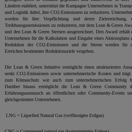
Speicherdauer der Daten und zu deinem Recht, deine
Ländern etabliert, unterstützt die Kampagne Unternehmen in Transp
Einwilligung jederzeit mit Wirkung für die Zukunft zu
und Logistik dabei, ihre CO2-Emissionen zu reduzieren. Unterneh
widerrufen, findest du in unseren
Datenschutzbestimmungen
.
werden für ihre Verpflichtung und deren Zielerreichung, 
Die Impressen findest du hier.
Treibhausgasemissionen zu reduzieren, mit dem Lean & Green Aw
und den Lean & Green Sternen ausgezeichnet. Den Award erhält 
Unternehmen für die Kalkulation und Eingabe eines Aktionsplans 
Reduktion der CO2-Emissionen und die Sterne werden für 
Erreichen bestimmter Reduktionsziele vergeben.
Die Lean & Green Initiative ermöglicht einen strukturierten Ansa
senkt CO2-Emissionen sowie unternehmerische Kosten und trägt
zum Klimaschutz wie auch zum unternehmerischen Erfolg b
Darüber hinaus ermöglicht die Lean & Green Community d
Erfahrungsaustausch an öffentlichen oder Community-Events un
gleichgesinnten Unternehmen.
LNG = Liquefied Natural Gas (verflüssigtes Erdgas)
CNG = Compressed natural gas (komprimiertes Erdgas)