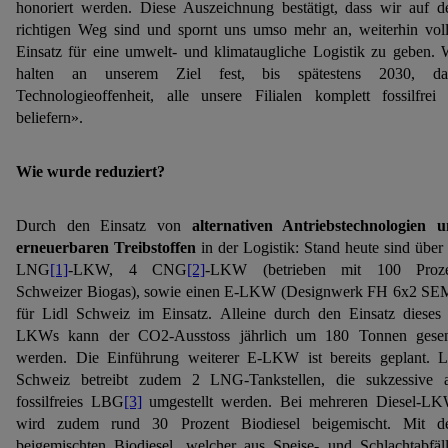
honoriert werden. Diese Auszeichnung bestätigt, dass wir auf 
richtigen Weg sind und spornt uns umso mehr an, weiterhin vol
Einsatz für eine umwelt- und klimataugliche Logistik zu geben. 
halten an unserem Ziel fest, bis spätestens 2030, da
Technologieoffenheit, alle unsere Filialen komplett fossilfrei
beliefern».
Wie wurde reduziert?
Durch den Einsatz von
alternativen Antriebstechnologien 
erneuerbaren Treibstoffen
in der Logistik: Stand heute sind über
LNG
[1]
-LKW, 4 CNG
[2]
-LKW (betrieben mit 100 Proze
Schweizer Biogas), sowie einen E-LKW (Designwerk FH 6x2 SE
für Lidl Schweiz im Einsatz. Alleine durch den Einsatz dieses
LKWs kann der CO2-Ausstoss jährlich um 180 Tonnen gese
werden. Die Einführung weiterer E-LKW ist bereits geplant. L
Schweiz betreibt zudem 2 LNG-Tankstellen, die sukzessive 
fossilfreies LBG
[3]
umgestellt werden. Bei mehreren Diesel-L
wird zudem rund 30 Prozent Biodiesel beigemischt. Mit 
beigemischten Biodiesel, welcher aus Speise- und Schlachtabfäl