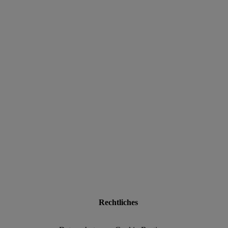
data.textLoadingResults
Rechtliches