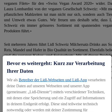
veganen Filets» für den «Swiss Vegan Award 2020» wider. D
Laura Lombardini von der veganen Gesellschaft Schweiz: «Mit m
pflanzlichen Mahlzeiten tut man nicht nur sich, sondern auch Tie
und Umwelt etwas Gutes. Wir freuen uns deshalb sehr, dass L
Schweiz ein immer grösseres Sortiment mit spannenden vega
Produkten führt.»
Seit mehreren Jahren führt Lidl Schweiz Milchersatz-Drinks aus So
Reis, Mandel und Hafer in Bio Qualität im Sortiment. Ebenfalls beli
sind die veganen Kokos- und Sojajoghurts. Mit all diesen Produk
konnte Lidl Schweiz seinen Umsatz im Vergleich zum Vorj
Bevor es weitergeht: Kurz zur Verarbeitung
verdoppeln. Auch mit seinem breiten Frische-Angebot an Frücht
Ihrer Daten
Gemüsen sowie Backwaren bietet der Detailhändler eine Vielfalt 
pflanzlichen Produkten, die es für eine ausgewogene vegane 
Wir als
Betreiber der Lidl-Webseiten und Lidl-App
verarbeiten
vegetarische Ernährung braucht.
deine Daten auf unseren Webseiten und unserer App
(gemeinsam: „Lidl-Dienste“) mittels verschiedener Techniken,
Kooperationen und Aktionswochen
mit denen eine Speicherung und ein Zugriff auf Informationen
in deinem Endgerät erfolgt. Diese sind teilweise technisch
Um das Sortiment den Kundenbedürfnissen entsprechend 
notwendig oder werden mit deiner Zustimmung für