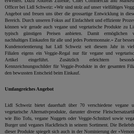
erweitert. Dazu Andreas Zufelde, Chief Commercial and Market
Officer bei Lidl Schweiz: «Wir sind stolz auf unser vielfältiges Vegg
Angebot und freuen uns über die grossartige Entwicklung in die
Bereich. Durch unseren Fokus auf Einfachheit und effiziente Proze
können wir gerade auch vegane und vegetarische Produkte zu Li
typisch günstigen Preisen anbieten. Damit ermöglichen 
nachhaltiges Einkaufen für alle und jedes Portemonnaie.» Zur besse
Kundenorientierung hat Lidl Schweiz seit diesem Jahr in vie
Filialen eigens ein Veggie-Regal nur für vegane und vegetaris
Artikel eingeführt. Zusätzlich erleichtern besonde
Kennzeichnungsschilder für Veggie-Produkte in der gesamten Fili
den bewussten Entscheid beim Einkauf.
Umfangreiches Angebot
Lidl Schweiz bietet dauerhaft über 70 verschiedene vegane 
vegetarische Alternativprodukte, darunter diverse Fleischersatzarti
wie Bio Tofu, vegane Nuggets oder Veggie-Schnitzel sowie veg
Burger und veganes Hackfleisch in seinem Sortiment. Die Beliebth
dieser Produkte spiegelt sich auch in der Nominierung der «Vemo