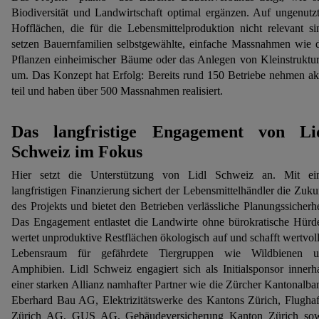
Biodiversität und Landwirtschaft optimal ergänzen. Auf ungenutz
Hofflächen, die für die Lebensmittelproduktion nicht relevant si
setzen Bauernfamilien selbstgewählte, einfache Massnahmen wie 
Pflanzen einheimischer Bäume oder das Anlegen von Kleinstruktu
um. Das Konzept hat Erfolg: Bereits rund 150 Betriebe nehmen ak
teil und haben über 500 Massnahmen realisiert.
Das langfristige Engagement von Li
Schweiz im Fokus
Hier setzt die Unterstützung von Lidl Schweiz an. Mit ei
langfristigen Finanzierung sichert der Lebensmittelhändler die Zuku
des Projekts und bietet den Betrieben verlässliche Planungssicherhe
Das Engagement entlastet die Landwirte ohne bürokratische Hürd
wertet unproduktive Restflächen ökologisch auf und schafft wertvol
Lebensraum für gefährdete Tiergruppen wie Wildbienen u
Amphibien. Lidl Schweiz engagiert sich als Initialsponsor innerh
einer starken Allianz namhafter Partner wie die Zürcher Kantonalba
Eberhard Bau AG, Elektrizitätswerke des Kantons Zürich, Flugha
Zürich AG, GUS AG, Gebäudeversicherung Kanton Zürich so