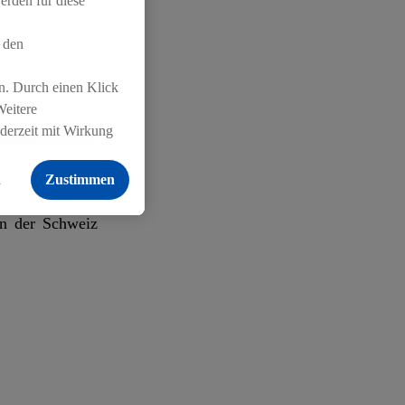
 Qualität und
erden für diese
haft verbindet
 den
r.
n. Durch einen Klick
Weitere
ederzeit mit Wirkung
r bietet diese
 findest du hier.
n
Zustimmen
in der Schweiz