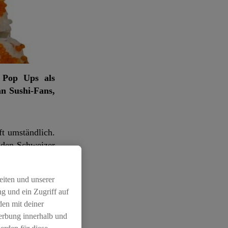
i Pop Ups als
an Sushi-Fans,
t umständlich.
n den Schweizer
op-Up“-Mechanik
.
eiten und unserer
g und ein Zugriff auf
den mit deiner
Werbung innerhalb und