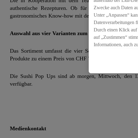
Die in Kooperation mit dem Team des Luzerner Rest
außerhalb der Lidl-Die
Zwecke auch Daten aus
authentische Rezepturen. Ob für die Mittagspause, i
Unter „Anpassen“ kan
gastronomisches Know-how mit der Logistik von Lidl Sch
Datenverarbeitungen f
Durch einen Klick auf
Auswahl aus vier Varianten zum Lidl Preis
auf „Zustimmen“ stimm
Informationen, auch z
Das Sortiment umfasst die vier Sorten Thunfisch, Lach
für die Zukunft zu wid
Produkte zu einem Preis von CHF 7.99 pro Rolle (225g, 
Die Sushi Pop Ups sind ab morgen, Mittwoch, den 13
verfügbar.
Medienkontakt