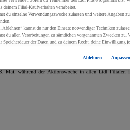
aurants KAITEN entwickelten Rollen setzen auf bewährte
nste verwendet. Sofern du Teilnehmer des Lidl Plus-Programms bist, w
 deinem Filial-Kaufverhalten verarbeitet.
m Zug oder als Verpflegung zwischendurch: Die Partnersc
nst du einzelne Verwendungszwecke zulassen und weitere Angaben zu
weiz. Das Angebot ist ab morgen in allen Filialen verfügba
inden.
 „Ablehnen“ kannst du nur den Einsatz notwendiger Techniken zulasse
st du allen Verarbeitungen zu sämtlichen vorgenannten Zwecken zu. 
ur Speicherdauer der Daten und zu deinem Recht, deine Einwilligung j
s, Surimi sowie eine vegane Variante. Der Smart Discounte
errufen, findest du in unseren
Datenschutzbestimmungen
.
Die Impressen
250g) an.
Ablehnen
Anpasse
. Mai, während der Aktionswoche in allen Lidl Filialen 