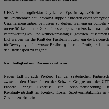
Speicherdauer der Daten und zu deinem Recht, deine
Einwilligung jederzeit mit Wirkung für die Zukunft zu
UEFA-Marketingdirektor Guy-Laurent Epstein sagt: „Wir freuen u
widerrufen, findest du in unseren
Datenschutzbestimmungen
.
die Unternehmen der Schwarz-Gruppe als unseren ersten strategisc
Die Impressen findest du hier.
Unternehmenspartner begrüssen zu dürfen. Gemeinsam bündeln 
unsere Stärken, um die Zukunft des europäischen Fussballs nachhalt
verantwortungsvoll und wettbewerbsfähig zu gestalten. Zusammen 
Lidl werden wir die Kraft des Fussballs nutzen, um die Leidensch
für Bewegung und bewusste Ernährung über den Profisport hinaus
den Breitensport zu tragen.”
Nachhaltigkeit und Ressourceneffizienz
Neben Lidl ist auch PreZero Teil der strategischen Partnersch
zwischen den Unternehmen der Schwarz Gruppe und der UE
PreZero bringt Expertise zur Ressourcenschonung u
Kreislaufwirtschaft im Kontext grosser Sportveranstaltungen in 
Zusammenarbeit ein.