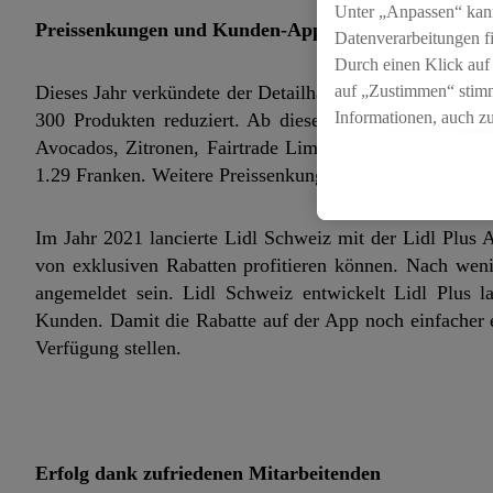
Unter „Anpassen“ kan
Preissenkungen und Kunden-App
Datenverarbeitungen f
Durch einen Klick auf
auf „Zustimmen“ stimm
Dieses Jahr verkündete der Detailhändler bereits zwei gr
Informationen, auch z
300 Produkten reduziert. Ab dieser Woche bietet der 
für die Zukunft zu wid
Avocados, Zitronen, Fairtrade Limetten und Bananen dau
1.29 Franken. Weitere Preissenkungen sind bereits in Pl
Im Jahr 2021 lancierte Lidl Schweiz mit der Lidl Plus
von exklusiven Rabatten profitieren können. Nach weni
angemeldet sein. Lidl Schweiz entwickelt Lidl Plus 
Kunden. Damit die Rabatte auf der App noch einfacher 
Verfügung stellen.
Erfolg dank zufriedenen Mitarbeitenden