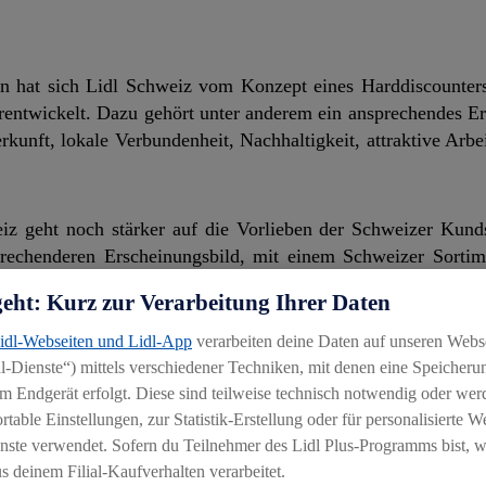
en hat sich Lidl Schweiz vom Konzept eines Harddiscounters
rentwickelt. Dazu gehört unter anderem ein ansprechendes E
rkunft, lokale Verbundenheit, Nachhaltigkeit, attraktive Arb
eiz geht noch stärker auf die Vorlieben der Schweizer Kunds
sprechenderen Erscheinungsbild, mit einem Schweizer Sorti
eibt der Detailhändler 177 Filialen in der ganzen Schweiz un
geht: Kurz zur Verarbeitung Ihrer Daten
 Filiale soll am 21. März 2024 in Bachenbülach mit einem G
e aktuelle Strategie besteht darin, vermehrt Filialen in de
Lidl-Webseiten und Lidl-App
verarbeiten deine Daten auf unseren Webs
 Lidl Schweiz setzt den Fokus dabei auf alle grösseren Schw
-Dienste“) mittels verschiedener Techniken, mit denen eine Speicherun
m Endgerät erfolgt. Diese sind teilweise technisch notwendig oder wer
able Einstellungen, zur Statistik-Erstellung oder für personalisierte 
Jahr 2020 Self-Checkout-Kassen ein. Derzeit führt der De
nste verwendet. Sofern du Teilnehmer des Lidl Plus-Programms bist, w
stbedienungskassen zu erweitern.
 deinem Filial-Kaufverhalten verarbeitet.