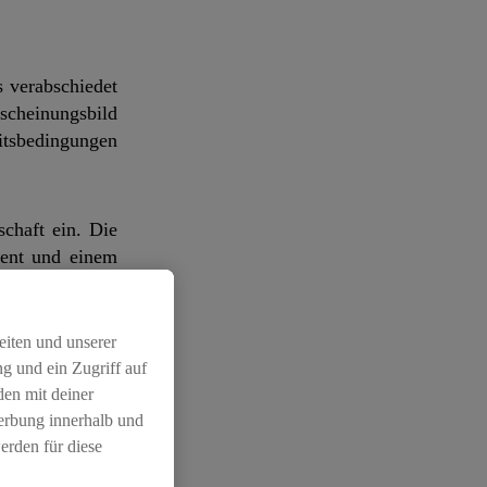
 verabschiedet
rscheinungsbild
eitsbedingungen
chaft ein. Die
ment und einem
d will jährlich
astauftritt von
n Innenstädten,
eiten und unserer
eizer Städte.
g und ein Zugriff auf
den mit deiner
Werbung innerhalb und
tailhändler in
erden für diese