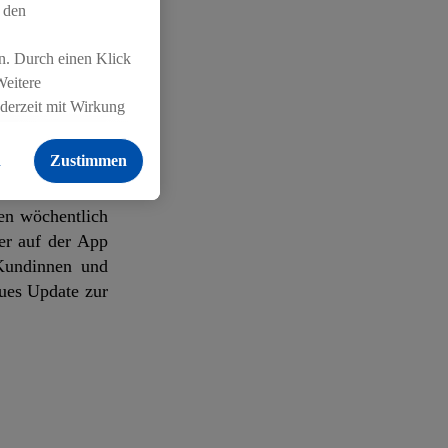
 den
n. Durch einen Klick
Weitere
is von mehr als
ederzeit mit Wirkung
reich wie Bio-
 findest du hier.
en von 1.49 auf
n
Zustimmen
en wöchentlich
er auf der App
 Kundinnen und
ues Update zur