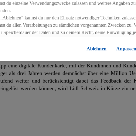
nst du einzelne Verwendungszwecke zulassen und weitere Angaben zu
inden.
 „Ablehnen“ kannst du nur den Einsatz notwendiger Techniken zulasse
st du allen Verarbeitungen zu sämtlichen vorgenannten Zwecken zu. 
ossflächige Preissenkungen und hat seit Jahresbeginn den Pre
ur Speicherdauer der Daten und zu deinem Recht, deine Einwilligung j
Smart Discounter zudem weitere Lebensmittel im Frischebe
errufen, findest du in unseren
Datenschutzbestimmungen
.
Die Impressen
erhaft günstiger an. So sinkt der Preis für ein Kilo Banan
anung.
Ablehnen
Anpasse
 App eine digitale Kundenkarte, mit der Kundinnen und Kund
ger als drei Jahren werden demnächst über eine Million Us
laufend weiter und berücksichtigt dabei das Feedback der
eingelöst werden können, wird Lidl Schweiz in Kürze ein ne