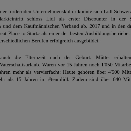
iner fördernden Unternehmenskultur konnte sich Lidl Schweiz 
rkteintritt schloss Lidl als erster Discounter in der 
a und dem Kaufmännischen Verband ab. 2017 und in den dr
at Place to Start» als einer der besten Ausbildungsbetriebe
erschiedlichen Berufen erfolgreich ausgebildet.
 auch die Elternzeit nach der Geburt. Mütter erhal
terschaftsurlaub. Waren vor 15 Jahren noch 1'050 Mitarbei
 Jahren mehr als vervierfacht: Heute gehören über 4'500 Mit
ehr als 15 Jahren im #teamlidl. Zudem sind über 640 Mita