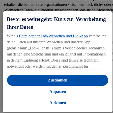
erhalten die beiden Tafelorganisationen «Tischlein deck dich» oder 
«Schweizer Tafel» ein Produkt gutgeschrieben, das sie an Menschen
Not verteilen.
Bevor es weitergeht: Kurz zur Verarbeitung
Ihrer Daten
Früher Ladenschluss an Heiligabend und Silvester
Wir als
Betreiber der Lidl-Webseiten und Lidl-App
verarbeiten
deine Daten auf unseren Webseiten und unserer App
Am 24. und am 31. Dezember 2024 schliesst Lidl Schweiz se
(gemeinsam: „Lidl-Dienste“) mittels verschiedener Techniken,
Filialen bereits um 17:00 Uhr. Ausgenommen sind einzelne Filialen
Einkaufszentren, die sich an deren Öffnungszeiten orientieren. Mit 
mit denen eine Speicherung und ein Zugriff auf Informationen
verkürzten Öffnungszeiten will der Detailhändler sein
in deinem Endgerät erfolgt. Diese sind teilweise technisch
Mitarbeitenden Zeit für die Familie schenken.
notwendig oder werden mit deiner Zustimmung für
komfortable Einstellungen, zur Statistik-Erstellung oder für
personalisierte Werbung innerhalb und außerhalb der Lidl-
Zustimmen
Dienste verwendet. Sofern du Teilnehmer des Lidl Plus-
Programms bist, werden für diese Zwecke auch Daten aus
Anpassen
Medienkontakt
deinem Filial-Kaufverhalten verarbeitet.
Unter „Anpassen“ kannst du einzelne Verwendungszwecke
Ablehnen
Medienstelle
zulassen und weitere Angaben zu den Datenverarbeitungen
media@lidl.ch