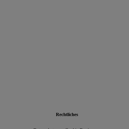
data.textLoadingResults
Rechtliches