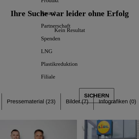
Produkt
Ihre Suche war leider ohne Erfolg
Award
Partnerschaft
Kein Resultat
Spenden
LNG
Plastikreduktion
Filiale
SICHERN
Pressematerial (23)
Bilder (7)
Infografiken (0)