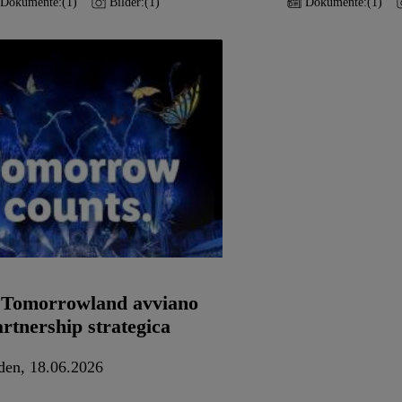
Dokumente:
(1)
Bilder:
(1)
Dokumente:
(1)
e Tomorrowland avviano
rtnership strategica
den, 18.06.2026