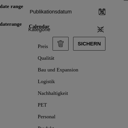
date range
Publikationsdatum
daterange
Calendar
Kategorie
SICHERN
Preis
Qualität
Bau und Expansion
data.textPerformingSearch
Logistik
Nachhaltigkeit
PET
Personal