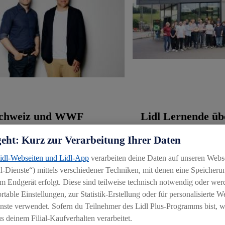
Schweiz und WWF
Lidl Lernende ü
iz verlängern
das Steuer in Wil
geht: Kurz zur Verarbeitung Ihrer Daten
rschaft
Weinfelden, 30.06.202
Lidl-Webseiten und Lidl-App
verarbeiten deine Daten auf unseren Webs
den, 01.07.2026
-Dienste“) mittels verschiedener Techniken, mit denen eine Speicherun
m Endgerät erfolgt. Diese sind teilweise technisch notwendig oder wer
able Einstellungen, zur Statistik-Erstellung oder für personalisierte 
Dokumente:
(1)
Bilder:
(1)
Dokumente:
(1)
nste verwendet. Sofern du Teilnehmer des Lidl Plus-Programms bist, w
 deinem Filial-Kaufverhalten verarbeitet.