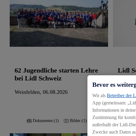
62 Jugendliche starten Lehre
Lidl 
bei Lidl Schweiz
Schwe
Bevor es weiter
Partne
Weinfelden, 06.08.2026
Wir als
Betreiber der 
Weinfel
App (gemeinsam: „Lidl
Informationen in deine
Zustimmung für komfort
Dokumente:
(1)
Bilder:
(1)
außerhalb der Lidl-Die
Zwecke auch Daten aus