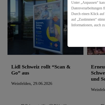
Unter „Anpassen“ kan
Datenverarbeitungen f
Durch einen Klick auf
auf „Zustimmen“ stimm
Informationen, auch z
für die Zukunft zu wid
Lidl Schweiz rollt “Scan &
Erneut
Go” aus
Schwei
und S
Weinfelden, 29.06.2026
Weinfel