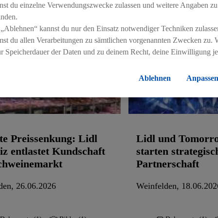
nst du einzelne Verwendungszwecke zulassen und weitere Angaben zu
inden.
 „Ablehnen“ kannst du nur den Einsatz notwendiger Techniken zulasse
st du allen Verarbeitungen zu sämtlichen vorgenannten Zwecken zu. 
ur Speicherdauer der Daten und zu deinem Recht, deine Einwilligung j
errufen, findest du in unseren
Datenschutzbestimmungen
.
Die Impressen
Ablehnen
Anpasse
e Preissenkung: Lidl
Lidl und Tomorr
z entlastet Kundschaft
starten strategisc
chweinemarkt
Partnerschaft
den, 26.06.2026
Weinfelden, 18.06.202