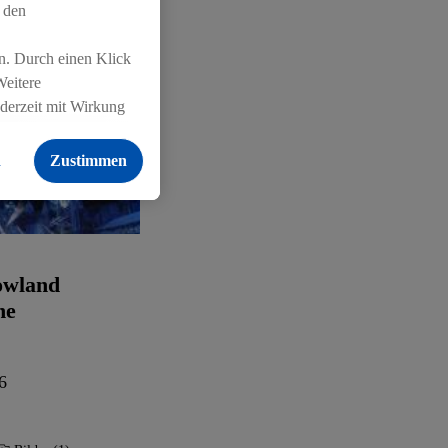
 den
n. Durch einen Klick
Weitere
ederzeit mit Wirkung
 findest du hier.
n
Zustimmen
owland
he
6