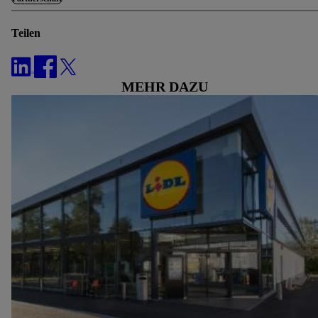
notwendiger Techniken zulassen. Durch einen Klick auf
„Zustimmen“ stimmst du allen Verarbeitungen zu sämtlichen
Teilen
vorgenannten Zwecken zu. Weitere Informationen, auch zur
Speicherdauer der Daten und zu deinem Recht, deine
Einwilligung jederzeit mit Wirkung für die Zukunft zu
MEHR DAZU
widerrufen, findest du in unseren
Datenschutzbestimmungen
.
Die Impressen findest du hier.