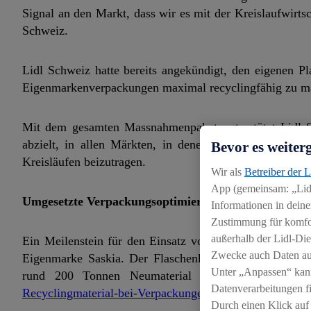
Signal an den Markt, dass wir es mit der Kreislaufwirts
Schweiz.
Lidl Schweiz hatte bereits angekündigt, den eigenen P
Eigenmarkenverpackungen maximal recyclingfähig zu m
Mit dem gesamten Massnahmenpaket unterstützt Lidl Sc
abzielt, in allen Märkten, in denen das Unternehmen t
Bevor es weiter
Kreisläufen beizutragen.
Wir als
Betreiber der 
App (gemeinsam: „Lidl
Umgesetzte Verpackungsoptimierungen
Informationen in deine
Zustimmung für komfort
außerhalb der Lidl-Die
Ein Meilenstein für den Einsatz von Rezyklat bei Lidl 
Zwecke auch Daten aus
Eigenmarke Saskia. Der Flaschenkörper besteht aussch
Unter „Anpassen“ kan
rund 200 Tonnen Neumaterial pro Jahr ein. Weit
Datenverarbeitungen f
Recyclingmaterial-bei-Verpackungen
Durch einen Klick auf