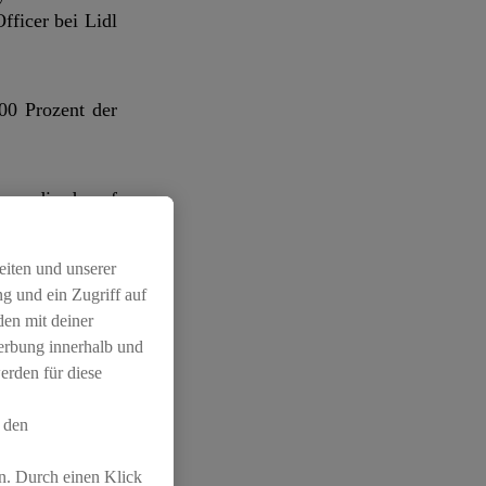
fficer bei Lidl
00 Prozent der
pe, die darauf
chliessung von
eiten und unserer
g und ein Zugriff auf
den mit deiner
Werbung innerhalb und
erden für diese
eralwassers der
t Lidl Schweiz
 den
ail/Einsatz-von-
n. Durch einen Klick