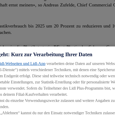
chaft ernst meinen», so Andreas Zufelde, Chief Commercial O
lastikverbrauch bis 2025 um 20 Prozent zu reduzieren und 1
achen.
hweiz die Plastikstrategie REset Plastic der Schwarz Grup
ätig ist, den Einsatz von Plastik zu reduzieren und zur S
geht: Kurz zur Verarbeitung Ihrer Daten
Lidl-Webseiten und Lidl-App
verarbeiten deine Daten auf unseren Webs
-Dienste“) mittels verschiedener Techniken, mit denen eine Speicherun
m Endgerät erfolgt. Diese sind teilweise technisch notwendig oder wer
able Einstellungen, zur Statistik-Erstellung oder für personalisierte 
nste verwendet. Sofern du Teilnehmer des Lidl Plus-Programms bist, w
Schweiz ist die grüne 1.5-Liter PET-Flasche des stillen Min
 deinem Filial-Kaufverhalten verarbeitet.
liesslich aus rezykliertem PET. Mit dieser Massnahme spar
nst du einzelne Verwendungszwecke zulassen und weitere Angaben zu
ere Informationen unter
https://gesagt-getan.lidl.ch/de/det
inden.
 „Ablehnen“ kannst du nur den Einsatz notwendiger Techniken zulasse