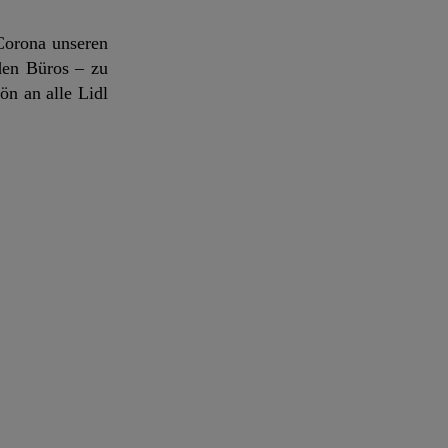
 Corona unseren
den Büros – zu
ön an alle Lidl