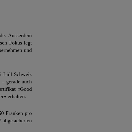
nde. Ausserdem
ssen Fokus legt
 übernehmen und
ei Lidl Schweiz
n – gerade auch
rtifikat «Good
r» erhalten.
50 Franken pro
-abgesicherten