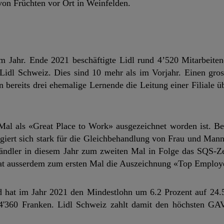
 von Früchten vor Ort in Weinfelden.
m Jahr. Ende 2021 beschäftigte Lidl rund 4’520 Mitarbeite
 Lidl Schweiz. Dies sind 10 mehr als im Vorjahr. Einen gro
n bereits drei ehemalige Lernende die Leitung einer Filiale
 Mal als «Great Place to Work» ausgezeichnet worden ist. B
gagiert sich stark für die Gleichbehandlung von Frau und Man
ändler in diesem Jahr zum zweiten Mal in Folge das SQS-Ze
hat ausserdem zum ersten Mal die Auszeichnung «Top Employe
 hat im Jahr 2021 den Mindestlohn um 6.2 Prozent auf 24.
4'360 Franken. Lidl Schweiz zahlt damit den höchsten GAV