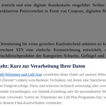
erreicht und eine digitale Kundenkarte eingeführt. Seither 
exklusiven Preisvorteilen in Form von Coupons, digitalen R
ientierung für einen gezielten Kaufentscheid anbieten zu kö
rschutz STS eine einfache Kennzeichnung entwickelt, 
rischfleischprodukte der Kategorien Schwein, Geflügel und
weiz hat seitens seiner Kundinnen und Kunden schon sehr 
geht: Kurz zur Verarbeitung Ihrer Daten
 ab Anfang 2022 auch Schaleneier mit der Kennzeichnung ve
Lidl-Webseiten und Lidl-App
verarbeiten deine Daten auf unseren Webs
-Dienste“) mittels verschiedener Techniken, mit denen eine Speicherun
m Endgerät erfolgt. Diese sind teilweise technisch notwendig oder wer
able Einstellungen, zur Statistik-Erstellung oder für personalisierte 
 ausgeweitet und das neue Regionalkonzept «Typisch» eingefü
nste verwendet. Sofern du Teilnehmer des Lidl Plus-Programms bist, w
dukte aus den jeweiligen Regionen angeboten. Lidl Schweiz e
 deinem Filial-Kaufverhalten verarbeitet.