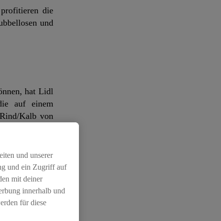
profitieren die
ubbellosen und
nnen, hat Lidl
die auf einem
 Rind/Kalb von
viel positives
rsehen.
eiten und unserer
g und ein Zugriff auf
den mit deiner
Werbung innerhalb und
hrt. Unter dem
erden für diese
rzielt über 50