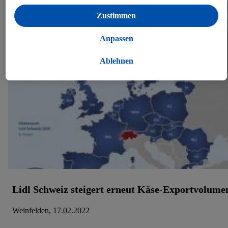
personalisierte Werbung innerhalb und außerhalb der Lidl-
Zustimmen
Dienste verwendet. Sofern du Teilnehmer des Lidl Plus-
Programms bist, werden für diese Zwecke auch Daten aus
Anpassen
deinem Filial-Kaufverhalten verarbeitet.
Unter „Anpassen“ kannst du einzelne Verwendungszwecke
Ablehnen
zulassen und weitere Angaben zu den Datenverarbeitungen
finden.
Durch einen Klick auf „Ablehnen“ kannst du nur den Einsatz
notwendiger Techniken zulassen. Durch einen Klick auf
„Zustimmen“ stimmst du allen Verarbeitungen zu sämtlichen
vorgenannten Zwecken zu. Weitere Informationen, auch zur
Speicherdauer der Daten und zu deinem Recht, deine
Einwilligung jederzeit mit Wirkung für die Zukunft zu
widerrufen, findest du in unseren
Datenschutzbestimmungen
.
Die Impressen findest du hier.
Lidl Schweiz steigert erneut Käse-Exportvolume
Weinfelden, 17.02.2022