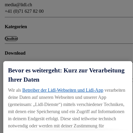
media@lidl.ch
+41 (0)71 627 82 00
Kategorien
Qualität
Download
Bevor es weitergeht: Kurz zur Verarbeitung
DOWNLOAD (500.07 KB)
Ihrer Daten
Wir als
Betreiber der Lidl-Webseiten und Lidl-App
verarbeiten
Teilen
deine Daten auf unseren Webseiten und unserer App
(gemeinsam: „Lidl-Dienste“) mittels verschiedener Techniken,
mit denen eine Speicherung und ein Zugriff auf Informationen
WEITERES
in deinem Endgerät erfolgt. Diese sind teilweise technisch
Pressematerial (1)
notwendig oder werden mit deiner Zustimmung für
komfortable Einstellungen, zur Statistik-Erstellung oder für