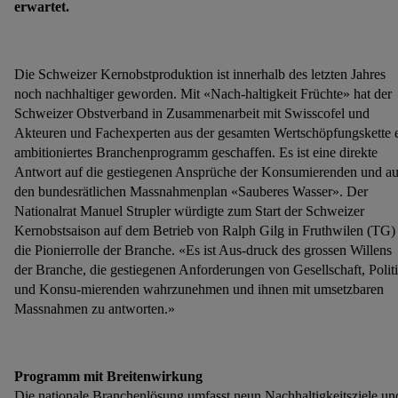
erwartet.
Die Schweizer Kernobstproduktion ist innerhalb des letzten Jahres
noch nachhaltiger geworden. Mit «Nach-haltigkeit Früchte» hat der
Schweizer Obstverband in Zusammenarbeit mit Swisscofel und
Akteuren und Fachexperten aus der gesamten Wertschöpfungskette 
ambitioniertes Branchenprogramm geschaffen. Es ist eine direkte
Antwort auf die gestiegenen Ansprüche der Konsumierenden und au
den bundesrätlichen Massnahmenplan «Sauberes Wasser». Der
Nationalrat Manuel Strupler würdigte zum Start der Schweizer
Kernobstsaison auf dem Betrieb von Ralph Gilg in Fruthwilen (TG)
die Pionierrolle der Branche. «Es ist Aus-druck des grossen Willens
der Branche, die gestiegenen Anforderungen von Gesellschaft, Polit
und Konsu-mierenden wahrzunehmen und ihnen mit umsetzbaren
Massnahmen zu antworten.»
Programm mit Breitenwirkung
Die nationale Branchenlösung umfasst neun Nachhaltigkeitsziele un