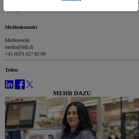
Kundinnen und Kunden sowie Mitarbeitenden als Da
zulassen und weitere Angaben zu den Datenverarbeitungen
unvergessliche Erlebnisse schenken konnten».
finden.
Durch einen Klick auf „Ablehnen“ kannst du nur den Einsatz
Medienkontakt
notwendiger Techniken zulassen. Durch einen Klick auf
„Zustimmen“ stimmst du allen Verarbeitungen zu sämtlichen
Medienstelle
vorgenannten Zwecken zu. Weitere Informationen, auch zur
media@lidl.ch
Speicherdauer der Daten und zu deinem Recht, deine
+41 (0)71 627 82 00
Einwilligung jederzeit mit Wirkung für die Zukunft zu
widerrufen, findest du in unseren
Datenschutzbestimmungen
.
Teilen
Die Impressen findest du hier.
MEHR DAZU