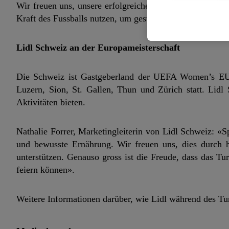
Wir freuen uns, unsere erfolgreiche Partnerschaft mit 
für die Zukunft zu wid
Kraft des Fussballs nutzen, um gesunde Entscheidungen f
Lidl Schweiz an der Europameisterschaft
Die Schweiz ist Gastgeberland der UEFA Women’s EUR
Luzern, Sion, St. Gallen, Thun und Zürich statt. Lid
Aktivitäten bieten.
Nathalie Forrer, Marketingleiterin von Lidl Schweiz: «Sp
und bewusste Ernährung. Wir freuen uns, dies durc
unterstützen. Genauso gross ist die Freude, dass das T
feiern können».
Weitere Informationen darüber, wie Lidl während des Tu