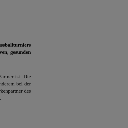
ssballturniers
iven, gesunden
Partner ist. Die
anderem bei der
kenpartner des
.