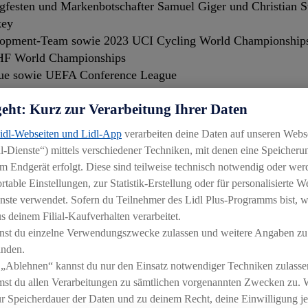
gfesten und Markenbotschafter Samuel Giger und Christian S
key
velopment-Team sowie 2023 UCI Cycling World Championship
HF World Championships
e sowie UEFA Conference League
geht: Kurz zur Verarbeitung Ihrer Daten
Lidl-Webseiten und Lidl-App
verarbeiten deine Daten auf unseren Webs
-Dienste“) mittels verschiedener Techniken, mit denen eine Speicherun
in entscheidender Faktor eine gute Ernährung für die Gesun
m Endgerät erfolgt. Diese sind teilweise technisch notwendig oder wer
üchten und Gemüse, pflanzenbasierten Eiweiss- und Vollkorn
able Einstellungen, zur Statistik-Erstellung oder für personalisierte 
ewegung. Durch die offizielle Partnerschaft mit der UEF
nste verwendet. Sofern du Teilnehmer des Lidl Plus-Programms bist, w
für einen aktiven Lebensstil zu begeistern und festigt so sein
 deinem Filial-Kaufverhalten verarbeitet.
 sich gemeinsam mit der UEFA Women’s EURO 2025™ für ein
nst du einzelne Verwendungszwecke zulassen und weitere Angaben zu
insetzen.
inden.
 „Ablehnen“ kannst du nur den Einsatz notwendiger Techniken zulasse
er der führenden Lebensmitteleinzelhändler Europas ist Li
st du allen Verarbeitungen zu sämtlichen vorgenannten Zwecken zu. 
on der UEFA-Fussballturniere einem noch breiteren Publikum 
ur Speicherdauer der Daten und zu deinem Recht, deine Einwilligung j