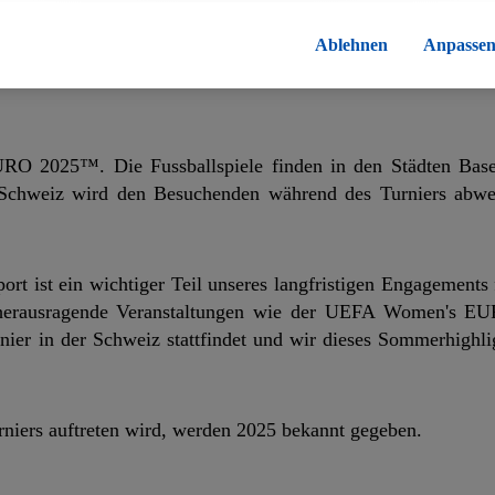
Lidl von 2024 bis in die Saison 2025 auszubauen. Gemeinsam
errufen, findest du in unseren
Datenschutzbestimmungen
.
Die Impressen
ür alle zu unterstützen».
Ablehnen
Anpasse
O 2025™. Die Fussballspiele finden in den Städten Base
l Schweiz wird den Besuchenden während des Turniers abwe
ort ist ein wichtiger Teil unseres langfristigen Engagements
h herausragende Veranstaltungen wie der UEFA Women's 
urnier in der Schweiz stattfindet und wir dieses Sommerhigh
rniers auftreten wird, werden 2025 bekannt gegeben.