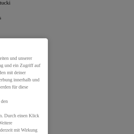
tucki
s
eiten und unserer
g und ein Zugriff auf
dheit ist. Lidl
den mit deiner
produkten. Ein
Werbung innerhalb und
A Women’s EURO
erden für diese
e Rolle als ein
 aktives Leben
 den
n. Durch einen Klick
dl ein idealer
Weitere
näherzubringen.
ederzeit mit Wirkung