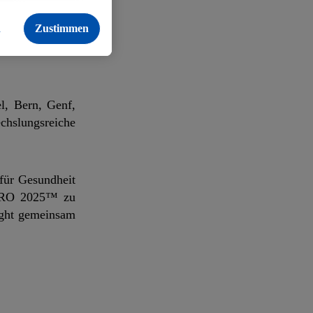
 können wir die
 findest du hier.
n
Zustimmen
l, Bern, Genf,
chslungsreiche
 für Gesundheit
EURO 2025™ zu
light gemeinsam