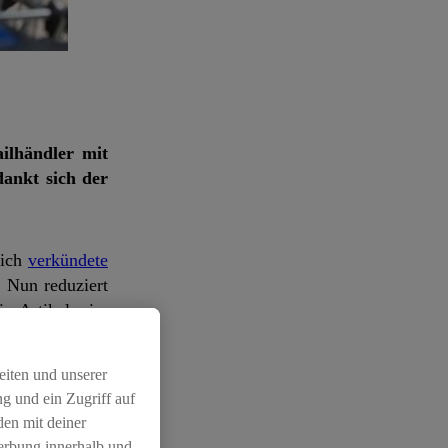
ilhändler mit
dankt sich der
lich
verkündete
. Nun reduziert
io-Artikeln im
rganic». Davon
ichtlinien von
eiten und unserer
p (14/23) und
g und ein Zugriff auf
 seine Preise.
den mit deiner
Werbung innerhalb und