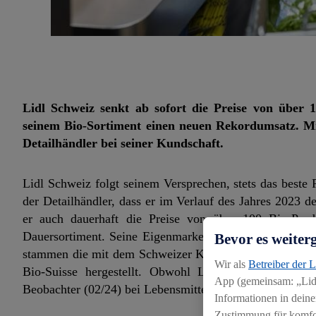
Lidl Schweiz senkt ab sofort die Preise von über 1
seinem Bio-Sortiment einen neuen Rekordumsatz. Mit
Detailhändler bei seiner Kundschaft.
Lidl Schweiz folgt seinem Versprechen, stets das beste 
der Detailhändler, dass er im Verlauf des Jahres 2023 d
er auch dauerhaft die Preise von über 100 Bio-Prod
Dauersortiment. Seine Eigenmarkenprodukte mit Bio-Zer
Bevor es weiter
stammen die mit dem Schweizer Kreuz gekennzeichneten
Wir als
Betreiber der 
Bio-Suisse hergestellt. Obwohl Lidl Schweiz gemäs
App (gemeinsam: „Lidl
Beobachter (02/24) bei Lebensmitteln in Bio-Qualität ber
Informationen in deine
Zustimmung für komfort