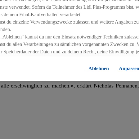
ichen Bedarfs im Bio-Segment betroffen wie Milch, Brot, Fle
nste verwendet. Sofern du Teilnehmer des Lidl Plus-Programms bist, w
Bio-Vollmilch
,
Bio Haferdrink
,
Bio-Holzofenbrot dunkel
,
 deinem Filial-Kaufverhalten verarbeitet.
te im Durchschnitt neun Prozent dauerhaft günstiger an. 
nst du einzelne Verwendungszwecke zulassen und weitere Angaben zu
n der Bio-Produzenten, sondern wird von Lidl Schweiz selbst 
inden.
 „Ablehnen“ kannst du nur den Einsatz notwendiger Techniken zulasse
st du allen Verarbeitungen zu sämtlichen vorgenannten Zwecken zu. 
 Kunden in den vergangenen Jahren stets gestiegen. Dies spi
ur Speicherdauer der Daten und zu deinem Recht, deine Einwilligung j
leich zum Vor-Pandemie-Jahr 2019 wuchs der Umsatz mit Bi
errufen, findest du in unseren
Datenschutzbestimmungen
.
Die Impressen
 Freude über diesen enormen Zuwachs teilt der Smart Discoun
Ablehnen
Anpasse
enden Geschäftsverlaufs wollen wir etwas vom Erfolg an un
e Bio-Preissenkung durch, die wir je in der Geschichte vo
r alle erschwinglich zu machen.», erklärt Nicholas Pennanen