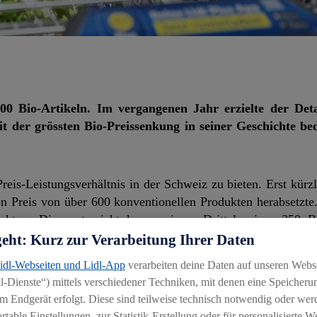
00 Bio-Artikeln. Im vergangenen Jahr erzielte der Deta
 der grössten Bio-Preissenkung in seiner Geschichte be
Preis-Leistungsverhältnis in der Schweiz zu bieten. Erst kürz
en Preis von über 600 konventionellen Produkten herabsetzte
ukten. Dies entspricht knapp einem Drittel seiner 350 B
tifizierung vertreibt Lidl Schweiz unter dem Label «Bio O
geht: Kurz zur Verarbeitung Ihrer Daten
 Produkte aus Schweizer Produktion und werden nach den R
Lidl-Webseiten und Lidl-App
verarbeiten deine Daten auf unseren Webs
s Preisvergleichen von den Konsumentenmagazinen K-Tip
-Dienste“) mittels verschiedener Techniken, mit denen eine Speicherun
eits vorher am günstigsten war, senkt der Detailhändler weiter
m Endgerät erfolgt. Diese sind teilweise technisch notwendig oder wer
able Einstellungen, zur Statistik-Erstellung oder für personalisierte 