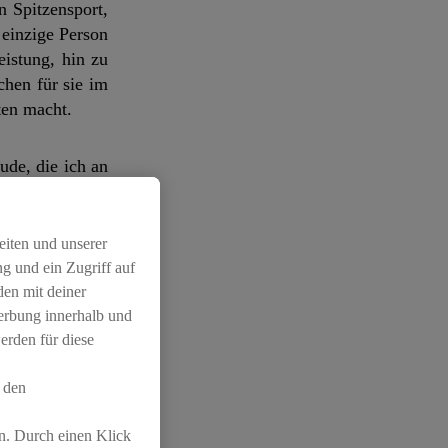
n Spitzensport,
 einzige Person
istung, hin zu
chen für sie im
rten macht.
ude, die ich an
gt mir deshalb
VIT bietet mit
zuprobieren und
eiten und unserer
 Stefanie Graf.
g und ein Zugriff auf
den mit deiner
Werbung innerhalb und
rem qualitativ
erden für diese
 bietet sowohl
e den Fokus auf
 den
uprobieren und
n. Durch einen Klick