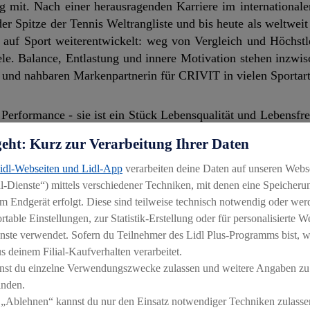
g mit. Nach einer herausragenden Karriere im internationale
Spitze der Tennis Weltrangliste und bis heute als weltweit
auf Sport weiterentwickelt: weg von Vergleich und Höchstle
e. Balance, Entlastung und innere Motivation stehen inzwis
n und nahbaren Markenpartnerin für CRIVIT in vielen Sporta
Performance - sie ist ein Stück Lebensqualität und Lebensfre
sammenarbeit mit CRIVIT, Lidl und der Schwarz Gruppe lie
geht: Kurz zur Verarbeitung Ihrer Daten
ss Bewegung für wirklich jeden zugänglich sein sollte. CRI
m besten Preis. So hat jeder die Chance, sich sportlich aus
Lidl-Webseiten und Lidl-App
verarbeiten deine Daten auf unseren Webs
in aktiver, gesunder Alltag in das eigene Leben bringt“, sagt
-Dienste“) mittels verschiedener Techniken, mit denen eine Speicherun
m Endgerät erfolgt. Diese sind teilweise technisch notwendig oder wer
able Einstellungen, zur Statistik-Erstellung oder für personalisierte 
nden und inklusiven Ansatz. Die Marke richtet sich mit ih
nste verwendet. Sofern du Teilnehmer des Lidl Plus-Programms bist, w
timent an Menschen jeden Alters und Aktivitätslevels und
 deinem Filial-Kaufverhalten verarbeitet.
on Sportarten. Dabei setzt CRIVIT in der aktuellen Kampagn
nst du einzelne Verwendungszwecke zulassen und weitere Angaben zu
nd Teamsport und will damit Menschen motivieren, sich ausz
inden.
 „Ablehnen“ kannst du nur den Einsatz notwendiger Techniken zulasse