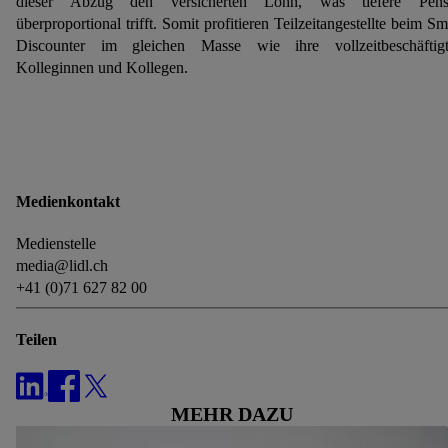
dieser Abzug den versicherten Lohn, was tiefere Pens
Speicherdauer der Daten und zu deinem Recht, deine
überproportional trifft. Somit profitieren Teilzeitangestellte beim Sm
Einwilligung jederzeit mit Wirkung für die Zukunft zu
Discounter im gleichen Masse wie ihre vollzeitbeschäftig
widerrufen, findest du in unseren
Datenschutzbestimmungen
.
Kolleginnen und Kollegen.
Die Impressen findest du hier.
Medienkontakt
Medienstelle
media@lidl.ch
+41 (0)71 627 82 00
Teilen
MEHR DAZU