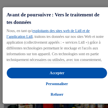
Avant de poursuivre : Vers le traitement de
Lidl Suisse fête les 10 ans de « Petit mais
remarquable »
tes données
Nous, en tant qu'
exploitants des sites web de Lidl et de
Weinfelden, 18.06.2026
l’application Lidl
, traitons tes données sur nos sites Web et notre
application (collectivement appelés : « services Lidl ») grâce à
Documents:
(1)
Photos:
(1)
différentes technologies permettant le stockage et l'accès aux
informations sur ton appareil. Ces technologies sont en partie
techniquement nécessaires ou utilisées, avec ton consentement,
pour des réglages confortables, la création de statistiques ou la
publicité personnalisée à l'intérieur et à l'extérieur des services
Accepter
Lidl. Si tu es membre du programme Lidl Plus, des données
relatives à ton comportement d'achat en magasin seront
Personnaliser
également traitées à ces fins.
Sous « Personnaliser », tu peux autoriser certaines finalités
Refuser
d'utilisation et obtenir plus d'informations sur le traitement des
données.