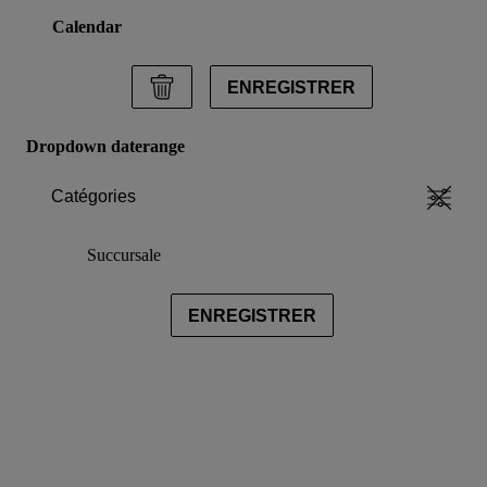
Calendar
ENREGISTRER
Dropdown daterange
Catégories
Succursale
ENREGISTRER
data.textPerformingSearch