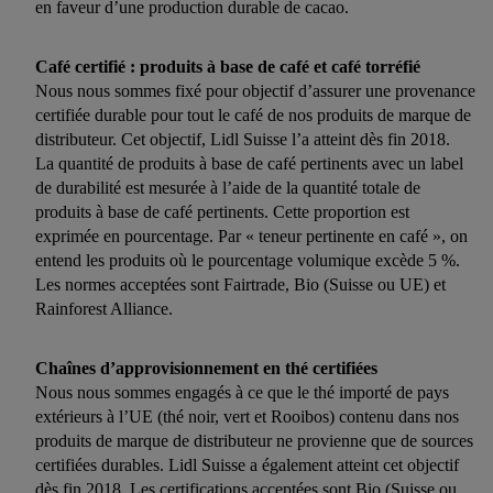
en faveur d’une production durable de cacao.
cliquant sur « Accepter », tu consens à tous les traitements
pour l’ensemble des finalités mentionnées ci-dessus. Tu
trouveras de plus amples informations, notamment sur la durée
Café certifié : produits à base de café et café torréfié
de conservation des données et sur ton droit de révoquer ton
Nous nous sommes fixé pour objectif d’assurer une provenance
consentement à tout moment avec effet pour l’avenir, dans
certifiée durable pour tout le café de nos produits de marque de
distributeur. Cet objectif, Lidl Suisse l’a atteint dès fin 2018.
notre
déclaration de confidentialité
.
Pour consulter les
La quantité de produits à base de café pertinents avec un label
mentions légales, c’est ici.
de durabilité est mesurée à l’aide de la quantité totale de
produits à base de café pertinents. Cette proportion est
exprimée en pourcentage. Par « teneur pertinente en café », on
entend les produits où le pourcentage volumique excède 5 %.
Les normes acceptées sont Fairtrade, Bio (Suisse ou UE) et
Rainforest Alliance.
Chaînes d’approvisionnement en thé certifiées
Nous nous sommes engagés à ce que le thé importé de pays
extérieurs à l’UE (thé noir, vert et Rooibos) contenu dans nos
produits de marque de distributeur ne provienne que de sources
certifiées durables. Lidl Suisse a également atteint cet objectif
dès fin 2018. Les certifications acceptées sont Bio (Suisse ou