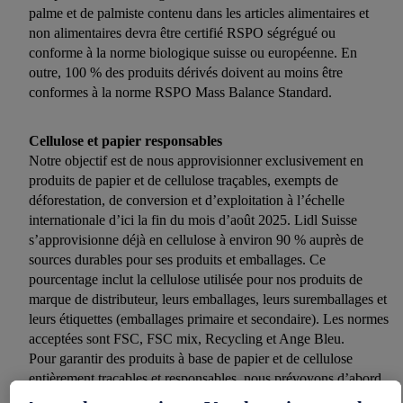
palme et de palmiste contenu dans les articles alimentaires et
non alimentaires devra être certifié RSPO ségrégué ou
conforme à la norme biologique suisse ou européenne. En
outre, 100 % des produits dérivés doivent au moins être
conformes à la norme RSPO Mass Balance Standard.
Cellulose et papier responsables
Notre objectif est de nous approvisionner exclusivement en
produits de papier et de cellulose traçables, exempts de
déforestation, de conversion et d’exploitation à l’échelle
internationale d’ici la fin du mois d’août 2025. Lidl Suisse
s’approvisionne déjà en cellulose à environ 90 % auprès de
sources durables pour ses produits et emballages. Ce
pourcentage inclut la cellulose utilisée pour nos produits de
marque de distributeur, leurs emballages, leurs suremballages et
leurs étiquettes (emballages primaire et secondaire). Les normes
acceptées sont FSC, FSC mix, Recycling et Ange Bleu.
Pour garantir des produits à base de papier et de cellulose
entièrement traçables et responsables, nous prévoyons d’abord
d’analyser la qualité et l’origine de ces produits.