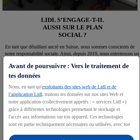
LIDL S’ENGAGE-T-IL
AUSSI SUR LE PLAN
SOCIAL ?
En tant que détaillant ancré en Suisse, nous sommes conscients de
notre responsabilité sociale. Ainsi, depuis 2019, nous entretenons un
partenariat avec Pro Juventute. Nous octroyons un montant de dons
Avant de poursuivre : Vers le traitement de
annuel à six chiffres à l’association pour aider les enfants, les
adolescents et les jeunes adultes en Suisse.
tes données
Nous, en tant qu'
exploitants des sites web de Lidl et de
Nous encourageons l’engagement volontaire de nos collaborateurs
l’application Lidl
, traitons tes données sur nos sites Web et
dans des projets d’utilité publique et nous nous sommes fixé pour
notre application (collectivement appelés : « services Lidl »)
objectif que, d’ici à 2025, 10 % des collaborateurs dont le taux
grâce à différentes technologies permettant le stockage et
d’occupation est de plus de 40 % participent chaque année à un
l'accès aux informations sur ton appareil. Ces technologies
volontariat d’entreprise d’une journée. Nous soutenons ainsi
sont en partie techniquement nécessaires ou utilisées, avec ton
personnellement des projets environnementaux et sociaux. Ils
consentement, pour des réglages confortables, la création de
sensibilisent en même temps nos salariés aux thèmes du
statistiques ou la publicité personnalisée à l'intérieur et à
développement durable.