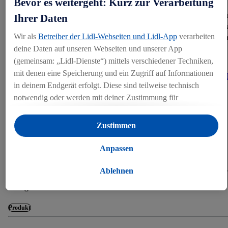
Bevor es weitergeht: Kurz zur Verarbeitung
Lidl Schweiz engagiert sich zudem in der Branchenvereinig
Ihrer Daten
«Runder Tisch: Ausstieg aus dem Kükentöten» und sucht gemein
Wir als
Betreiber der Lidl-Webseiten und Lidl-App
verarbeiten
mit anderen Marktteilnehmern und Produzenten na
deine Daten auf unseren Webseiten und unserer App
branchenübergreifenden Lösungen für alle Haltungsformen.
(gemeinsam: „Lidl-Dienste“) mittels verschiedener Techniken,
mit denen eine Speicherung und ein Zugriff auf Informationen
Weiterführende Infos unter:
https://gesagt-getan.lidl.ch/de/detail/Me
in deinem Endgerät erfolgt. Diese sind teilweise technisch
Tierwohl-bei-Eiern
notwendig oder werden mit deiner Zustimmung für
komfortable Einstellungen, zur Statistik-Erstellung oder für
Medienkontakt
personalisierte Werbung innerhalb und außerhalb der Lidl-
Zustimmen
Dienste verwendet. Sofern du Teilnehmer des Lidl Plus-
Medienstelle
Programms bist, werden für diese Zwecke auch Daten aus
Anpassen
media@lidl.ch
deinem Filial-Kaufverhalten verarbeitet.
+41 (0)71 627 82 00
Unter „Anpassen“ kannst du einzelne Verwendungszwecke
Ablehnen
zulassen und weitere Angaben zu den Datenverarbeitungen
Kategorien
finden.
Durch einen Klick auf „Ablehnen“ kannst du nur den Einsatz
Produkt
notwendiger Techniken zulassen. Durch einen Klick auf