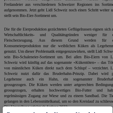
Freilandeier aus verschiedenen Schweizer Regionen ins Sortim
aufgenommen. Jetzt geht Lidl Schweiz noch einen Schritt weiter 
stellt sein Bio-Eier-Sortiment um.
Die für die Eierproduktion gezüchteten Geflügelrassen eignen sich 
Wirtschaftlichkeits- und Qualitätsgründen weniger für 
Fleischerzeugung. Aus diesem Grund werden für d
Konsumeierproduktion nur die weiblichen Küken als Legehen
genutzt. Um dieser Problematik entgegenzuwirken, stellt Lidl Schw
sein Bio-Schaleneier-Sortiment um. Bei allen Bio-Eiern von L
Schweiz wird künftig auf das sogenannte «Kükentöten» – das Tö
von männlichen Küken direkt nach dem Schlupf – verzichtet. L
Schweiz nutzt dafür das Bruderhahn-Prinzip. Dabei wird 
Legehenne auch ein Hahn, ein sogenannter Bruderhah
grossgezogen. Die Küken werden unter artgerechten Bedingun
grossgezogen, erhalten hochwertiges Bio-Futter und hab
regelmässigen Zugang zur Wiese und zu einem Sandbad. Die Ti
gelangen in den Lebensmittelkanal, um so den Kreislauf zu schliess
Die Umstellung erfolgt ab Anfang 2022.