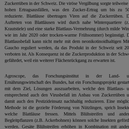
Zuckerrüben in der Schweiz. Die viröse Vergilbung sorgte teilweise
hohen Ertragsausfällen, was den Zucker-Ertrag um bis zu 
reduzierte. Blattläuse übertragen Viren auf die Zuckerrüben. 
Auftreten von Blattläusen wird durch nahe Winterquartiere (z
Krautstiele) und eine starke Blattlaus-Vermehrung (durch milde Win
wie im Jahr 2020 oder trocken-warme Frühsommer) begünstigt. 
Blattlausbefall kann nicht mehr mit dem neonikotinoidhaltigen Mit
Gaucho reguliert werden, da das Produkt in der Schweiz seit 2
verboten ist. Als Konsequenz ist die Zuckerproduktion in der Schw
gefährdet, weil ein weiterer Flächenrückgang zu erwarten ist.
Agroscope, das Forschungsinstitut in der Land- u
Ernährungswirtschaft des Bundes, hat ein Forschungsprojekt gestart
mit dem Ziel, Lösungen auszuarbeiten, welche den Blattlaus- 
entsprechend auch den Virusbefall im Anbau von Zuckerrüben 
damit auch den Pestizideinsatz nachhaltig reduzieren. Eine mögli
Methode ist die gezielte Förderung von Nützlingen, sprich Insekt
welche Blattläuse fressen. Mittels Blühstreifen und ande
Begleitpflanzen (z.B. Ackerbohnen) können solche Insekten geförd
werden. Gesäte Blühstreifen erhöhen in Kombination mit ande