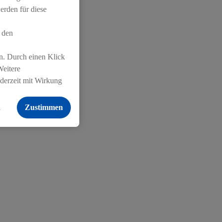
erden für diese
nnen. Für ihre
 den
Wir sind beide
n. Durch einen Klick
ahmen unserer
Weitere
ederzeit mit Wirkung
 findest du hier.
ily, Sina. Wir
n
Zustimmen