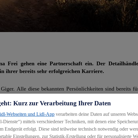
a Frei gehen eine Partnerschaft ein. Der Detailhändl
n ihrer bereits sehr erfolgreichen Karriere.
Giger. Alle diese bekannten Persönlichkeiten sind bereits f
is: die Zürcher Profi-Mountainbikerin Sina Frei. Ab sofort i
geht: Kurz zur Verarbeitung Ihrer Daten
enbotschafterin unterwegs und wird von Lidl Schweiz im
Lidl-Webseiten und Lidl-App
verarbeiten deine Daten auf unseren Webs
-Dienste“) mittels verschiedener Techniken, mit denen eine Speicherun
m Endgerät erfolgt. Diese sind teilweise technisch notwendig oder wer
deckt und ist seit 2017 als Profi unterwegs. In ihrer noch 
able Einstellungen, zur Statistik-Erstellung oder für personalisierte 
Sina Frei ist bereits zweifache U23-Weltmeisterin und 