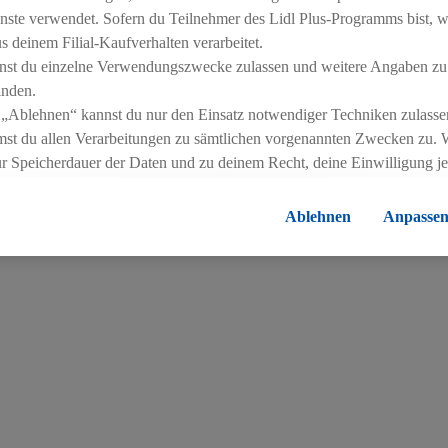
nste verwendet. Sofern du Teilnehmer des Lidl Plus-Programms bist, w
am See den Nachwuchspreis «SRF 3 Best Talent Sport» gewo
 deinem Filial-Kaufverhalten verarbeitet.
pia Gold in Paris 2024 gehört.
nst du einzelne Verwendungszwecke zulassen und weitere Angaben zu
inden.
en wie Lidl Schweiz unterstützt zu werden», so Sina Frei. «
 „Ablehnen“ kannst du nur den Einsatz notwendiger Techniken zulasse
, und ich bin mir sicher, dass dieser Spirit auch im R
st du allen Verarbeitungen zu sämtlichen vorgenannten Zwecken zu. 
ur Speicherdauer der Daten und zu deinem Recht, deine Einwilligung j
errufen, findest du in unseren
Datenschutzbestimmungen
.
Die Impressen
grüsst Sina Frei herzlich: «Willkommen in unserer Lidl Fam
Ablehnen
Anpasse
sind stolz, dich unterstützen zu dürfen!»