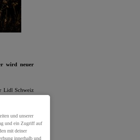
er wird neuer
ür Lidl Schweiz
st auch die 23-
 Rahmen eines
eiten und unserer
g und ein Zugriff auf
den mit deiner
jungen Karriere
Werbung innerhalb und
vierfache U23-