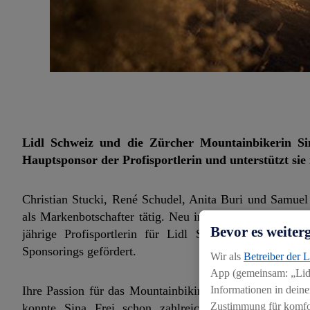
Lidl Schweiz und die Zürcher Mountainbikerin Sin
Hauptsponsor der Profisportlerin und unterstützt sie i
Christian Stucki, René Schudel, Anita Buri und Samuel 
als Markenbotschafter tätig. Neu in diesem illustren Kre
Bevor es weiter
jährige Profisportlerin für Lidl Schweiz als Mark
Sponsorings gefördert.
Wir als
Betreiber der 
App (gemeinsam: „Lidl
Informationen in deine
Ihre Passion für das Mountainbiking hat sie im 2009 ent
Zustimmung für komfort
konnte Sina Frei schon zahlreiche Erfolge feiern. 