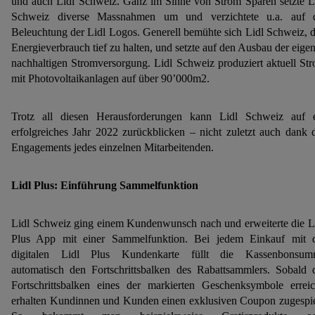
und auch Lidl Schweiz. Ganz im Sinne von Strom Sparen setzte L
Schweiz diverse Massnahmen um und verzichtete u.a. auf 
Beleuchtung der Lidl Logos. Generell bemühte sich Lidl Schweiz, 
Energieverbrauch tief zu halten, und setzte auf den Ausbau der eige
nachhaltigen Stromversorgung. Lidl Schweiz produziert aktuell St
mit Photovoltaikanlagen auf über 90’000m2.
Trotz all diesen Herausforderungen kann Lidl Schweiz auf 
erfolgreiches Jahr 2022 zurückblicken – nicht zuletzt auch dank 
Engagements jedes einzelnen Mitarbeitenden.
Lidl Plus: Einführung Sammelfunktion
Lidl Schweiz ging einem Kundenwunsch nach und erweiterte die L
Plus App mit einer Sammelfunktion. Bei jedem Einkauf mit 
digitalen Lidl Plus Kundenkarte füllt die Kassenbonsum
automatisch den Fortschrittsbalken des Rabattsammlers. Sobald 
Fortschrittsbalken eines der markierten Geschenksymbole erreic
erhalten Kundinnen und Kunden einen exklusiven Coupon zugespie