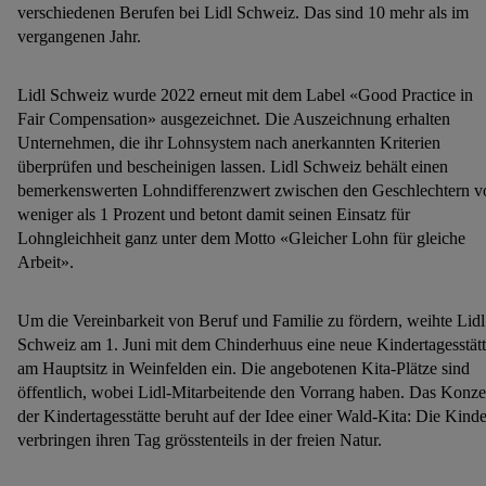
notwendiger Techniken zulassen. Durch einen Klick auf
verschiedenen Berufen bei Lidl Schweiz. Das sind 10 mehr als im
„Zustimmen“ stimmst du allen Verarbeitungen zu sämtlichen
vergangenen Jahr.
vorgenannten Zwecken zu. Weitere Informationen, auch zur
Speicherdauer der Daten und zu deinem Recht, deine
Lidl Schweiz wurde 2022 erneut mit dem Label «Good Practice in
Einwilligung jederzeit mit Wirkung für die Zukunft zu
Fair Compensation» ausgezeichnet. Die Auszeichnung erhalten
widerrufen, findest du in unseren
Datenschutzbestimmungen
.
Unternehmen, die ihr Lohnsystem nach anerkannten Kriterien
Die Impressen findest du hier.
überprüfen und bescheinigen lassen. Lidl Schweiz behält einen
bemerkenswerten Lohndifferenzwert zwischen den Geschlechtern v
weniger als 1 Prozent und betont damit seinen Einsatz für
Lohngleichheit ganz unter dem Motto «Gleicher Lohn für gleiche
Arbeit».
Um die Vereinbarkeit von Beruf und Familie zu fördern, weihte Lidl
Schweiz am 1. Juni mit dem Chinderhuus eine neue Kindertagesstät
am Hauptsitz in Weinfelden ein. Die angebotenen Kita-Plätze sind
öffentlich, wobei Lidl-Mitarbeitende den Vorrang haben. Das Konze
der Kindertagesstätte beruht auf der Idee einer Wald-Kita: Die Kinde
verbringen ihren Tag grösstenteils in der freien Natur.