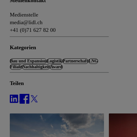
Medienkontakt
Medienstelle
media@lidl.ch
+41 (0)71 627 82 00
Kategorien
Bau und Expansion
Logistik
Partnerschaft
LNG
Filiale
Nachhaltigkeit
Award
Teilen