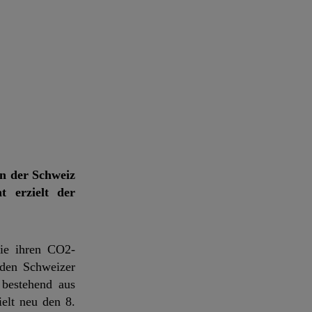
en der Schweiz
t erzielt der
die ihren CO2-
rden Schweizer
 bestehend aus
elt neu den 8.