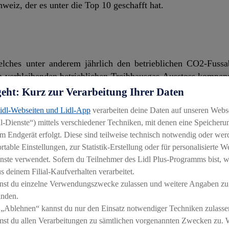
hweiz, der es unter die Top 10 geschafft hat.
ches unter anderem jährlich den betrieblichen CO2-Fussab
 verbleibenden betrieblichen Treibhausgas-Ausstoss kompensi
O2-Fussabdruck, also inklusive Emissionen aus dem Sortim
geht: Kurz zur Verarbeitung Ihrer Daten
wird damit jährlich mit dem Swiss Climate Label CO2 NEUTRAL
Lidl-Webseiten und Lidl-App
verarbeiten deine Daten auf unseren Webs
-Dienste“) mittels verschiedener Techniken, mit denen eine Speicherun
s um 24.2 Prozent gehört beispielsweise der vermindert
m Endgerät erfolgt. Diese sind teilweise technisch notwendig oder wer
 Schweiz ersetzt synthetische Kältemittel mit hohem Treibh
able Einstellungen, zur Statistik-Erstellung oder für personalisierte 
Kältemitteln. Zudem verzeichnete Lidl Schweiz wenige
nste verwendet. Sofern du Teilnehmer des Lidl Plus-Programms bist, w
en CO2-Emissionen kommt aus dem Transportbereich. Lidl
 deinem Filial-Kaufverhalten verarbeitet.
nst du einzelne Verwendungszwecke zulassen und weitere Angaben zu
inden.
 „Ablehnen“ kannst du nur den Einsatz notwendiger Techniken zulasse
st du allen Verarbeitungen zu sämtlichen vorgenannten Zwecken zu. 