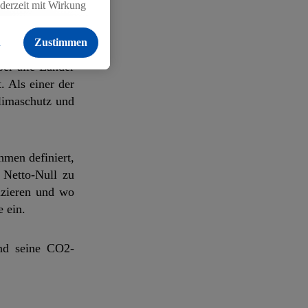
ederzeit mit Wirkung
nal anerkannten
 findest du hier.
ele, sogenannte
n
Zustimmen
 Damit sind sie
er alle Länder
 Als einer der
limaschutz und
men definiert,
 Netto-Null zu
uzieren und wo
 ein.
und seine CO2-