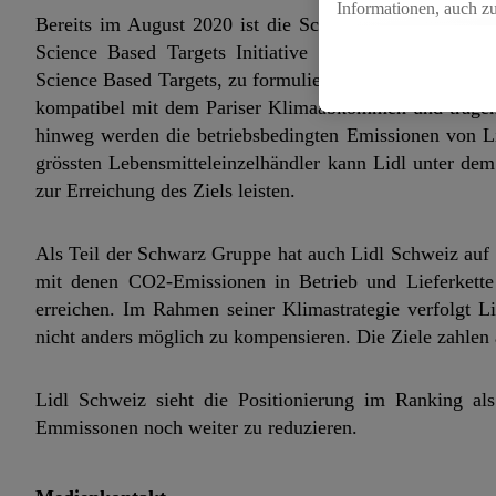
Informationen, auch z
Bereits im August 2020 ist die Schwarz Gruppe, stellver
für die Zukunft zu wid
Science Based Targets Initiative beigetreten und hat s
Science Based Targets, zu formulieren. Diese wurden jetzt
kompatibel mit dem Pariser Klimaabkommen und tragen 
hinweg werden die betriebsbedingten Emissionen von Li
grössten Lebensmitteleinzelhändler kann Lidl unter d
zur Erreichung des Ziels leisten.
Als Teil der Schwarz Gruppe hat auch Lidl Schweiz auf
mit denen CO2-Emissionen in Betrieb und Lieferkette 
erreichen. Im Rahmen seiner Klimastrategie verfolgt L
nicht anders möglich zu kompensieren. Die Ziele zahlen 
Lidl Schweiz sieht die Positionierung im Ranking al
Emmissonen noch weiter zu reduzieren.