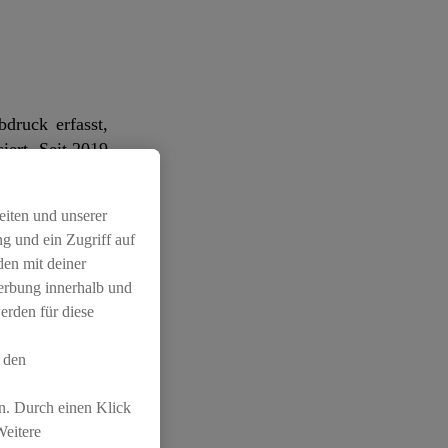
druck erfasst,
ert. Seit 2019
ent. Seit 2014
 zertifiziert.
eiten und unserer
g und ein Zugriff auf
e Einsatz von
den mit deiner
ausgaspotential
Werbung innerhalb und
r Fahrten mit
erden für diese
 Schweiz will
 den
n. Durch einen Klick
Weitere