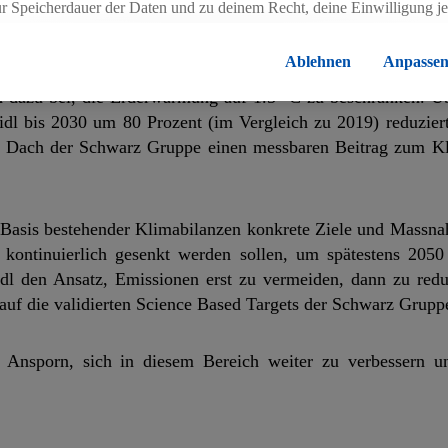
ur Speicherdauer der Daten und zu deinem Recht, deine Einwilligung j
tretend für alle Unternehmensteile, offiziell der internatio
errufen, findest du in unseren
Datenschutzbestimmungen
.
Die Impressen
ich dazu verpflichtet, wissenschaftlich validierte Klimazi
Ablehnen
Anpasse
 offiziell von der Science Based Targets Initiative validiert.
dazu bei, die Erderwärmung auf 1.5 °C zu beschränken. Üb
dl bis 2030 um 80 Prozent (im Vergleich zu 2019) reduziert.
em Dach der Schwarz Gruppe einen messbaren Beitrag zum K
 Basis bestehender Klimabilanzen konkrete Ziele und Massnah
kontinuierlich gesenkt werden sollen, um spätestens 2050
idl den Ansatz, Emissionen erst zu vermeiden, dann zu red
auf die validierten Science Based Targets der Schwarz Gruppe
s Ansporn, sich in diesem Bereich weiter zu verbessern 