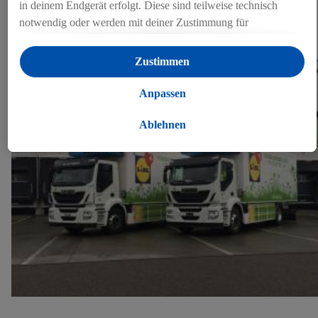
in deinem Endgerät erfolgt. Diese sind teilweise technisch
WEITERES
notwendig oder werden mit deiner Zustimmung für
komfortable Einstellungen, zur Statistik-Erstellung oder für
Pressematerial (1)
personalisierte Werbung innerhalb und außerhalb der Lidl-
Zustimmen
Dienste verwendet. Sofern du Teilnehmer des Lidl Plus-
Programms bist, werden für diese Zwecke auch Daten aus
Anpassen
deinem Filial-Kaufverhalten verarbeitet.
Unter „Anpassen“ kannst du einzelne Verwendungszwecke
Ablehnen
zulassen und weitere Angaben zu den Datenverarbeitungen
finden.
Durch einen Klick auf „Ablehnen“ kannst du nur den Einsatz
notwendiger Techniken zulassen. Durch einen Klick auf
„Zustimmen“ stimmst du allen Verarbeitungen zu sämtlichen
vorgenannten Zwecken zu. Weitere Informationen, auch zur
Speicherdauer der Daten und zu deinem Recht, deine
Einwilligung jederzeit mit Wirkung für die Zukunft zu
widerrufen, findest du in unseren
Datenschutzbestimmungen
.
Die Impressen findest du hier.