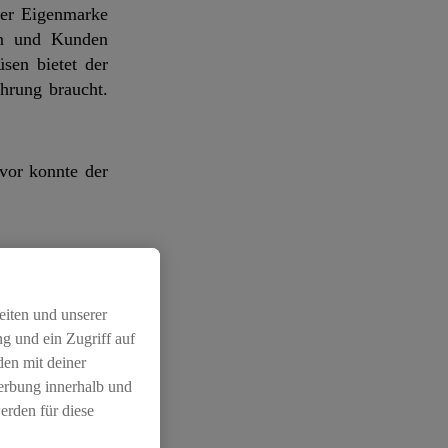
der Eigenmarke
en und Kunden
sen bietet der
hrung braucht.
vor konnte der
 die Nase vorn
eiten und unserer
l gewinnt dabei
g und ein Zugriff auf
den mit deiner
Werbung innerhalb und
erden für diese
hen für vegane