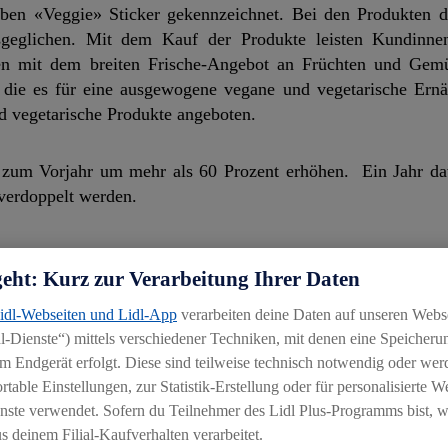
lben «Veggie» Sticker gekennzeichnet. Bei den Produkten 
sgeglichen. Mit dem Kauf der Produkte leisten Kundinn
n mit dem breiten Frische-Angebot an Früchten und Gemü
n, die es für eine ausgewogene vegane und vegetarische Ernä
 vegetarische Produkte angeboten.
 zum Vorjahr um mehr als 60 Prozent erhöhen. Ein Jahr da
verdoppelt werden.
geht: Kurz zur Verarbeitung Ihrer Daten
ausgezeichnet, die bei der Nachhaltigkeit ihrer Produkte
Lidl-Webseiten und Lidl-App
verarbeiten deine Daten auf unseren Webs
arischen Produkten sorgen. Die Vemondo-Produktlinie von Lid
-Dienste“) mittels verschiedener Techniken, mit denen eine Speicherun
mer Award".
m Endgerät erfolgt. Diese sind teilweise technisch notwendig oder wer
able Einstellungen, zur Statistik-Erstellung oder für personalisierte 
nste verwendet. Sofern du Teilnehmer des Lidl Plus-Programms bist, w
erichtet, die mit dem "V-Label" das führende Markenzeic
 deinem Filial-Kaufverhalten verarbeitet.
der Verein Swissveg Lizenzgeber des V-Labels.