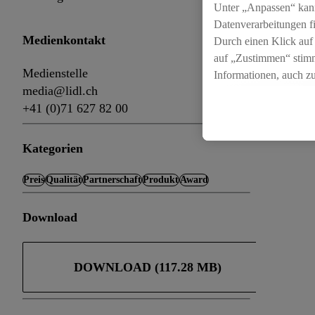
Unter „Anpassen“ kan
Datenverarbeitungen f
Medienkontakt
Durch einen Klick auf
auf „Zustimmen“ stimm
Medienstelle
Informationen, auch z
media@lidl.ch
für die Zukunft zu wid
+41 (0)71 627 82 00
Kategorien
Preis
Qualität
Partnerschaft
Produkt
Award
Download
DOWNLOAD (117.28 MB)