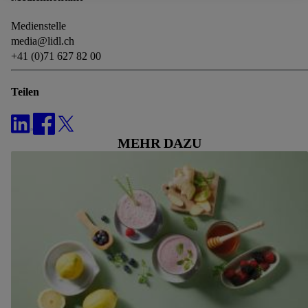
Durch einen Klick auf „Ablehnen“ kannst du nur den Einsatz
Medienstelle
notwendiger Techniken zulassen. Durch einen Klick auf
media@lidl.ch
„Zustimmen“ stimmst du allen Verarbeitungen zu sämtlichen
+41 (0)71 627 82 00
vorgenannten Zwecken zu. Weitere Informationen, auch zur
Speicherdauer der Daten und zu deinem Recht, deine
Teilen
Einwilligung jederzeit mit Wirkung für die Zukunft zu
widerrufen, findest du in unseren
Datenschutzbestimmungen
.
Die Impressen findest du hier.
MEHR DAZU