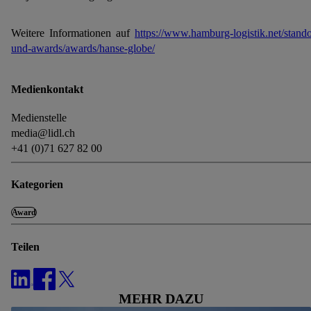
Speicherdauer der Daten und zu deinem Recht, deine
Einwilligung jederzeit mit Wirkung für die Zukunft zu
Weitere Informationen auf
https://www.hamburg-logistik.net/stando
widerrufen, findest du in unseren
Datenschutzbestimmungen
.
und-awards/awards/hanse-globe/
Die Impressen findest du hier.
Medienkontakt
Medienstelle
media@lidl.ch
+41 (0)71 627 82 00
Kategorien
Award
Teilen
MEHR DAZU