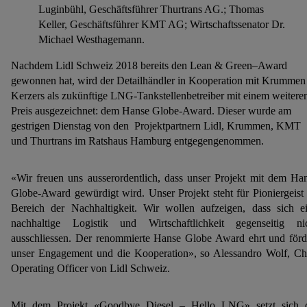
Luginbühl, Geschäftsführer Thurtrans AG.; Thomas
Keller, Geschäftsführer KMT AG; Wirtschaftssenator Dr.
Michael Westhagemann.
Nachdem Lidl Schweiz 2018 bereits den Lean & Green–Award
gewonnen hat, wird der Detailhändler in Kooperation mit Krummen
Kerzers als zukünftige LNG-Tankstellenbetreiber mit einem weitere
Preis ausgezeichnet: dem Hanse Globe-Award. Dieser wurde am
gestrigen Dienstag von den Projektpartnern Lidl, Krummen, KMT
und Thurtrans im Ratshaus Hamburg entgegengenommen.
«Wir freuen uns ausserordentlich, dass unser Projekt mit dem Ha
Globe-Award gewürdigt wird. Unser Projekt steht für Pioniergeist
Bereich der Nachhaltigkeit. Wir wollen aufzeigen, dass sich e
nachhaltige Logistik und Wirtschaftlichkeit gegenseitig ni
ausschliessen. Der renommierte Hanse Globe Award ehrt und förd
unser Engagement und die Kooperation», so Alessandro Wolf, Ch
Operating Officer von Lidl Schweiz.
Mit dem Projekt «Goodbye Diesel – Hello LNG» setzt sich 