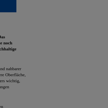
Das
te noch
chhaltige
und nahbarer
ere Oberfläche,
ers wichtig,
ungen
en