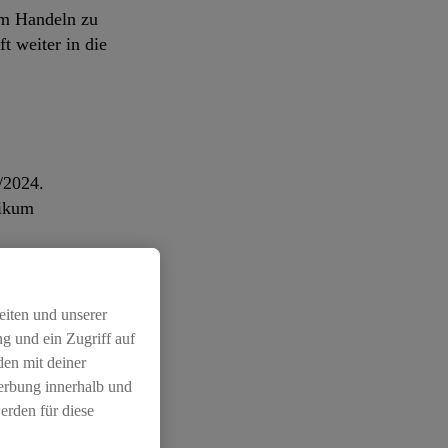
em Handeln zu
t weiter in die
/2024.
likum
eiten und unserer
g und ein Zugriff auf
den mit deiner
Werbung innerhalb und
öchte Lidl
erden für diese