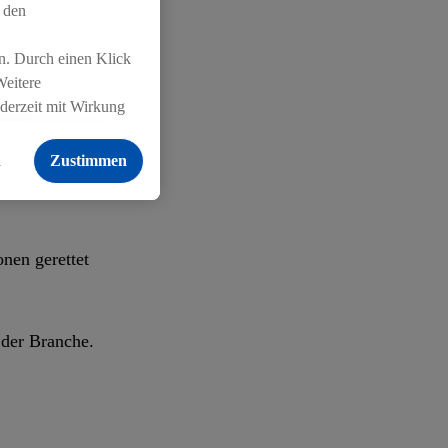
 den
Ziel von 20%
n. Durch einen Klick
Weitere
ederzeit mit Wirkung
 findest du hier.
n
Zustimmen
ügbaren Bio-
nen gerettet
 der Branche.