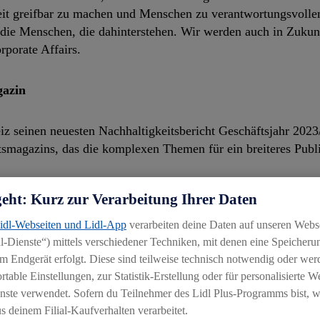
igkeit greifbar zu machen und Menschen zu verantwortungsvoll
 die Menschen, die dahinterstehen. Wir werden auch in Zukunf
rporate Affairs.
gazin
iz seinen neuesten Nachhaltigkeitsbericht Geschäftsjahr 2023
itsmagazins, das die komplexen Themen für ein breiteres Pub
geht: Kurz zur Verarbeitung Ihrer Daten
Lidl-Webseiten und Lidl-App
verarbeiten deine Daten auf unseren Webs
-Dienste“) mittels verschiedener Techniken, mit denen eine Speicherun
 eindrücklich, wie Lidl Schweiz Fortschritte erzielt:
m Endgerät erfolgt. Diese sind teilweise technisch notwendig oder wer
able Einstellungen, zur Statistik-Erstellung oder für personalisierte 
e Kältemittel zur Produktkühlung eingesetzt. Bis Ende 2030 m
nste verwendet. Sofern du Teilnehmer des Lidl Plus-Programms bist, w
r Produktkühlung einsetzen.
 deinem Filial-Kaufverhalten verarbeitet.