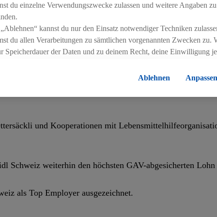
nst du einzelne Verwendungszwecke zulassen und weitere Angaben zu
inden.
erfolgte fossilfrei. Damit hat das Unternehmen das gesetzte 
 „Ablehnen“ kannst du nur den Einsatz notwendiger Techniken zulasse
st du allen Verarbeitungen zu sämtlichen vorgenannten Zwecken zu. 
ur Speicherdauer der Daten und zu deinem Recht, deine Einwilligung j
ackungen
zu finden und hilft, Food Waste zu reduzieren.
errufen, findest du in unseren
Datenschutzbestimmungen
.
Die Impressen
Ablehnen
Anpasse
enkt – das entspricht über einem Drittel des dauerhaft verf
tersäckli und Kooperationen mit Lebensmittelhilfeorganisatio
idl Schweiz weiterhin den höchsten GAV-abgesicherten Lohn
weiz als Top Employer ausgezeichnet.