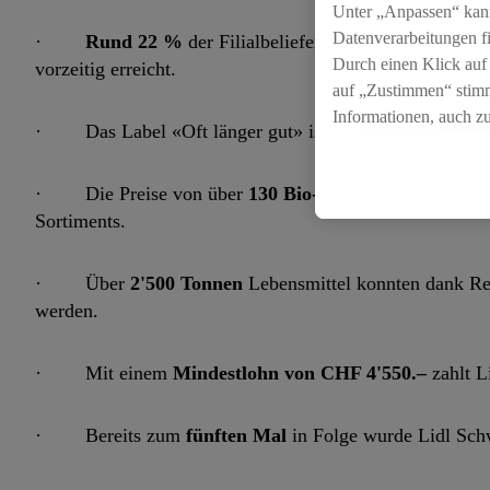
Unter „Anpassen“ kan
Datenverarbeitungen f
·
Rund 22 %
der Filialbelieferung (in Kilometern) 
Durch einen Klick auf
vorzeitig erreicht.
auf „Zustimmen“ stimm
Informationen, auch z
· Das Label «Oft länger gut» ist auf
über 245 Verp
für die Zukunft zu wid
· Die Preise von über
130 Bio-Produkten
wurden ges
Sortiments.
· Über
2'500 Tonnen
Lebensmittel konnten dank Ret
werden.
· Mit einem
Mindestlohn von CHF 4'550.–
zahlt L
· Bereits zum
fünften Mal
in Folge wurde Lidl Sch