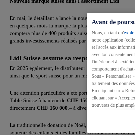
Nouvelle marque suisse dans l'assortiment Lidl
En mai, le détaillant a lancé la nouvelle marque « Qualit
Avant de poursui
en quelques mois la marque la plus forte de l'assortiment
Nous, en tant qu'
exploi
comptera plus de 400 produits suisses d’ici la fin de l'an
notre application (coll
grands investissements réalisés par le détaillant ces dern
et l'accès aux informat
avec ton consentement, 
Lidl Suisse assume sa responsabilité sociale
l'intérieur et à l'exté
En 2025 également, le distributeur alimentaire s'est for
comportement d'achat e
ainsi que le sport suisse pour un montant total de
CHF 47
Sous « Personnaliser », 
traitement des données
En cliquant sur « Refus
Une attention particulière a été portée au sauvetage alimen
cliquant sur « Accepter
Table Suisse à hauteur de
CHF 150 000.–.
Dans le domain
trouveras de plus ampl
directement
CHF 160 000.–
à divers clubs de unihockey
révoquer ton consentem
consulter les mentions l
La traditionnelle donation de Noël, d’un montant de
CHF
soutenir des enfants et des familles en situation de détres