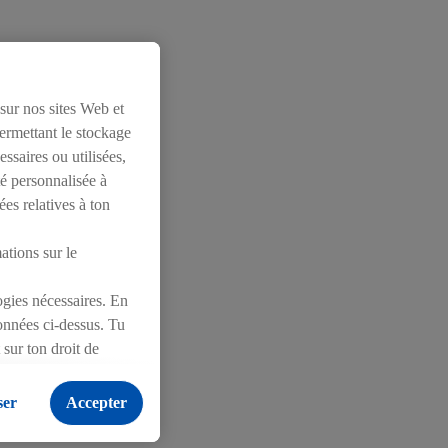
 et est devenue
 rouge
 sur nos sites Web et
l’un des plus
permettant le stockage
ssaires ou utilisées,
té personnalisée à
ées relatives à ton
ets sociaux
mations sur le
logies nécessaires. En
vre-toi et de
ionnées ci-dessus. Tu
 verser
sur ton droit de
onfidentialité
.
Pour
ser
Accepter
Suisse afin de