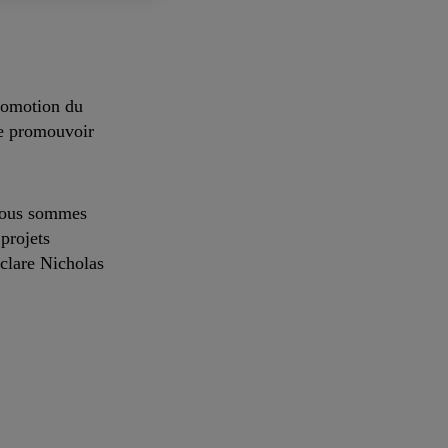
promotion du
 de promouvoir
. Nous sommes
 projets
éclare Nicholas