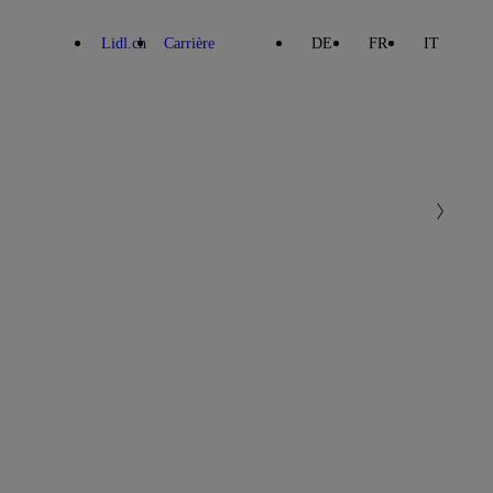
Lidl.ch
Carrière
DE
FR
IT