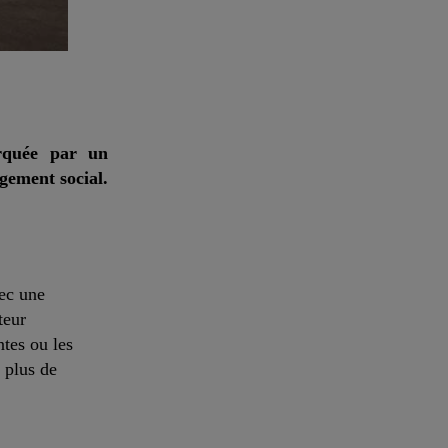
arquée par un
agement social.
vec une
teur
ntes ou les
 plus de