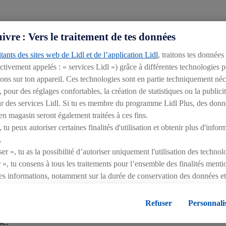
é Suisse ». Elle regroupe tous les produits fabriqués en Suisse
vre : Vers le traitement de tes données
 de Lidl Suisse. Lancée avec 200 articles, l'offre sous le cœur
tants des sites web de Lidl et de l’application Lidl
, traitons tes données
née, et continuera de s'étoffer. Le lancement de la marque est 
ectivement appelés : « services Lidl ») grâce à différentes technologies 
ières années.
ions sur ton appareil. Ces technologies sont en partie techniquement néce
pour des réglages confortables, la création de statistiques ou la publici
rieur des services Lidl. Si tu es membre du programme Lidl Plus, des donn
tement engagé en faveur du bien commun et a soutenu des proj
n magasin seront également traitées à ces fins.
5 000.–
.
tu peux autoriser certaines finalités d'utilisation et obtenir plus d'infor
.
er », tu as la possibilité d’autoriser uniquement l'utilisation des techno
taire : le détaillant a soutenu le précieux travail de Table cou
 », tu consens à tous les traitements pour l’ensemble des finalités ment
e sportif, l'action « A Lidl Unihockey Support » a permis de
es informations, notamment sur la durée de conservation des données et 
.
ent à tout moment avec effet pour l’avenir, dans notre
déclaration de c
égales, c’est ici.
Refuser
Personnali
 20 000.–
cette année, a été attribuée à l’organisation Petite 
se.