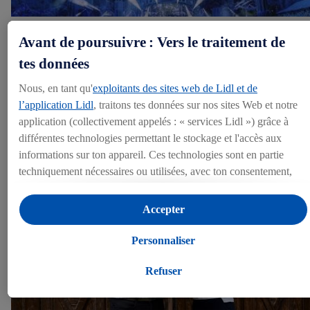
Avant de poursuivre : Vers le traitement de
Lidl e Tomorrowland avviano una partnership
strategica
tes données
Nous, en tant qu'
exploitants des sites web de Lidl et de
Weinfelden, 18.06.2026
l’application Lidl
, traitons tes données sur nos sites Web et notre
application (collectivement appelés : « services Lidl ») grâce à
Documents:
(1)
Photos:
(1)
différentes technologies permettant le stockage et l'accès aux
informations sur ton appareil. Ces technologies sont en partie
techniquement nécessaires ou utilisées, avec ton consentement,
pour des réglages confortables, la création de statistiques ou la
publicité personnalisée à l'intérieur et à l'extérieur des services
Accepter
Lidl. Si tu es membre du programme Lidl Plus, des données
relatives à ton comportement d'achat en magasin seront
Personnaliser
également traitées à ces fins.
Sous « Personnaliser », tu peux autoriser certaines finalités
Refuser
d'utilisation et obtenir plus d'informations sur le traitement des
données.