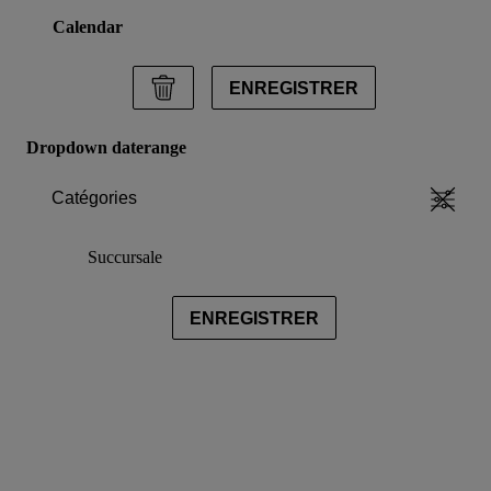
Calendar
ENREGISTRER
Dropdown daterange
Catégories
Succursale
ENREGISTRER
data.textPerformingSearch