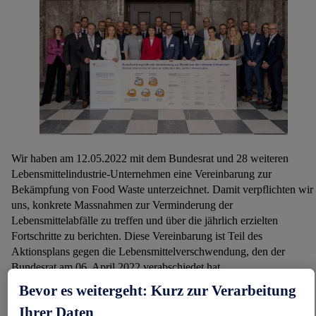
Wir haben am 12.05.2022 mit dem Bundesrat und 28 weiteren
Lebensmittelindustrie-Unternehmen eine Vereinbarung zur
Bekämpfung von Food Waste unterzeichnet. Damit verpflichten wir
uns, konkrete Massnahmen zur Verminderung der
Lebensmittelabfälle zu treffen und über die jährlich erzielten
Fortschritte zu berichten. Diese Vereinbarung ist Teil des
Aktionsplans gegen die Lebensmittelverschwendung, den der
Bundesrat am 06. April 2022 verabschiedet hat.
Bevor es weitergeht: Kurz zur Verarbeitung
Die Unterzeichnenden verpflichten sich, entsprechend den Zielen
Ihrer Daten