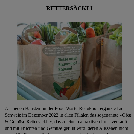
Speicherdauer der Daten und zu deinem Recht, deine
RETTERSÄCKLI
Einwilligung jederzeit mit Wirkung für die Zukunft zu
widerrufen, findest du in unseren
Datenschutzbestimmungen
.
Die Impressen findest du hier.
Als neuen Baustein in der Food-Waste-Reduktion ergänzte Lidl
Schweiz im Dezember 2022 in allen Filialen das sogenannte «Obst
& Gemüse Rettersäckli », das zu einem attraktiven Preis verkauft
und mit Früchten und Gemüse gefüllt wird, deren Aussehen nicht