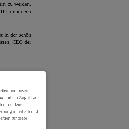
Bern zu werden.
 Bern einfügen
t in der schön
risten, CEO der
 neuste Technik
eiten und unserer
g und ein Zugriff auf
den mit deiner
Loeb-Warenhaus
Werbung innerhalb und
chwertige und
erden für diese