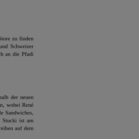
tore zu finden
 und Schweizer
h an die Pfadi
halb der neuen
en, wobei René
lle Sandwiches,
 Stucki ist am
reiben auf dem