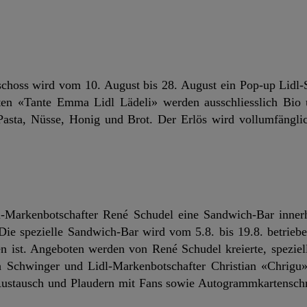
hoss wird vom 10. August bis 28. August ein Pop-up Lidl-S
teten «Tante Emma Lidl Lädeli» werden ausschliesslich Bio
asta, Nüsse, Honig und Brot. Der Erlös wird vollumfänglic
l-Markenbotschafter René Schudel eine Sandwich-Bar inner
Die spezielle Sandwich-Bar wird vom 5.8. bis 19.8. betrieb
en ist. Angeboten werden von René Schudel kreierte, spezie
h Schwinger und Lidl-Markenbotschafter Christian «Chrigu»
Austausch und Plaudern mit Fans sowie Autogrammkartensch