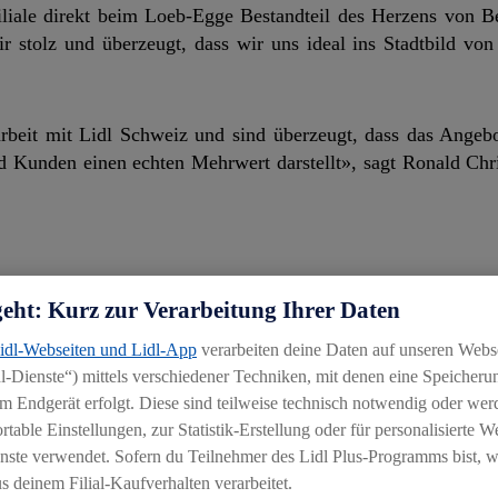
Filiale direkt beim Loeb-Egge Bestandteil des Herzens von 
 stolz und überzeugt, dass wir uns ideal ins Stadtbild von
beit mit Lidl Schweiz und sind überzeugt, dass das Angebo
und Kunden einen echten Mehrwert darstellt», sagt Ronald Ch
geht: Kurz zur Verarbeitung Ihrer Daten
b rund CHF 5 Mio. investiert. In der Lidl-Filiale wurde die
e Filiale mit modernsten LED-Lampen beleuchtet.
Lidl-Webseiten und Lidl-App
verarbeiten deine Daten auf unseren Webs
-Dienste“) mittels verschiedener Techniken, mit denen eine Speicherun
m Endgerät erfolgt. Diese sind teilweise technisch notwendig oder wer
Filiale. Das Ladenlayout wurde nach einem eigens für das 
able Einstellungen, zur Statistik-Erstellung oder für personalisierte 
ngsbild des Warenhauses angepasst. Beim Bau wurden ho
nste verwendet. Sofern du Teilnehmer des Lidl Plus-Programms bist, w
 deinem Filial-Kaufverhalten verarbeitet.