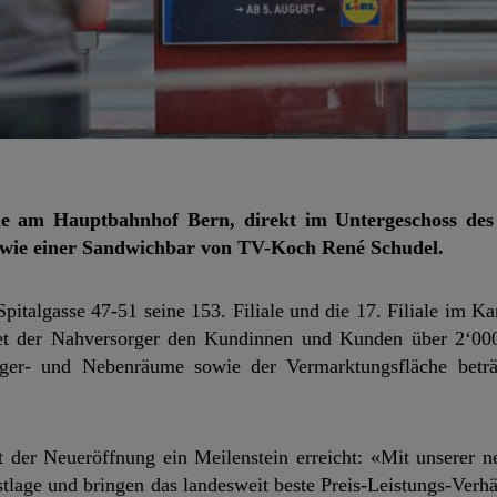
iale am Hauptbahnhof Bern, direkt im Untergeschoss de
en wie einer Sandwichbar von TV-Koch René Schudel.
pitalgasse 47-51 seine 153. Filiale und die 17. Filiale im K
tet der Nahversorger den Kundinnen und Kunden über 2‘00
Lager- und Nebenräume sowie der Vermarktungsfläche betr
 der Neueröffnung ein Meilenstein erreicht: «Mit unserer ne
lage und bringen das landesweit beste Preis-Leistungs-Verhäl