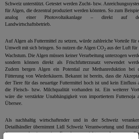
Schweiz unterstützt. Getestet werden Zucht- bzw. Anreichungssyst
für Algen, die dezentral produziert werden könnten. So zum Beispie
analog einer Photovoltaikanlage – direkt auf d
Landwirtschaftsbetrieb.
Auf Algen als Futtermittel zu setzen, würde zahlreiche Vorteile für 
Umwelt mit sich bringen. So nutzen die Algen CO
aus der Luft für 
2
Wachstum. Die Algen müssen keiner Verarbeitung unterzogen werd
sondern können direkt als Frischfutterzusatz verwendet werd
Zudem bergen Algen ein Potential zur Methanreduktion bei 
Fütterung von Wiederkäuern. Bekannt ist bereits, dass die Akzept
der Tiere für das neuartige Futtermittel hoch ist und kein Einfluss 
die Fleisch- bzw. Milchqualität vorhanden ist. Ein weiterer Vort
wäre die verstärkte Unabhängigkeit von importiertem Futtersoja 
Übersee.
Als nachhaltig wirtschaftender und in der Schweiz veranker
Detailhändler übernimmt Lidl Schweiz Verantwortung und finanzi
deswegen das innovative Forschungsprojekt von Agroscope. D