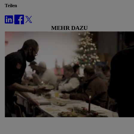
„Zustimmen“ stimmst du allen Verarbeitungen zu sämtlichen
Teilen
vorgenannten Zwecken zu. Weitere Informationen, auch zur
Speicherdauer der Daten und zu deinem Recht, deine
Einwilligung jederzeit mit Wirkung für die Zukunft zu
MEHR DAZU
widerrufen, findest du in unseren
Datenschutzbestimmungen
.
Die Impressen findest du hier.