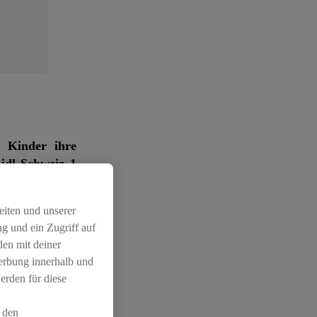
 Kinder ihre
idl Schweiz 1
eiten und unserer
ungen auch auf
g und ein Zugriff auf
t der grössten
den mit deiner
en. Das Motto:
Werbung innerhalb und
 3 auserkoren.
erden für diese
re Zeichnungen
Gutscheine für
 den