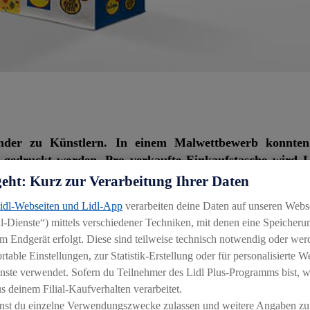
nder zu Künstlern. In einem Malwettbewerb konnten
n gedruckt werden. Pro verkaufte Einkaufstasche wird L
geht: Kurz zur Verarbeitung Ihrer Daten
Lidl-Webseiten und Lidl-App
verarbeiten deine Daten auf unseren Webs
er oder die Kühlschranktür. In Kürze werden Kinderzeichn
-Dienste“) mittels verschiedener Techniken, mit denen eine Speicherun
es Malwettbewerbs von Lidl Schweiz in Zusammenarbeit mi
m Endgerät erfolgt. Diese sind teilweise technisch notwendig oder wer
, Pro Juventute, konnten Kinder ihre Zeichnungen einschick
able Einstellungen, zur Statistik-Erstellung oder für personalisierte 
er über 160 eingereichten Zeichnungen wurden die besten
nste verwendet. Sofern du Teilnehmer des Lidl Plus-Programms bist, w
alls abgebildet. Die Gewinnerinnen und Gewinner werden ih
 deinem Filial-Kaufverhalten verarbeitet.
dem erhalten die Kinder mit den drei besten Einsendungen, 
nst du einzelne Verwendungszwecke zulassen und weitere Angaben zu