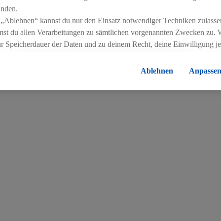
 das der Stiftung Pro Juventute gehört. Pro verkaufte Eink
inden.
 „Ablehnen“ kannst du nur den Einsatz notwendiger Techniken zulasse
st du allen Verarbeitungen zu sämtlichen vorgenannten Zwecken zu. 
ur Speicherdauer der Daten und zu deinem Recht, deine Einwilligung j
ndraising bei Pro Juventute: «Es freut uns, dass wir mit unse
errufen, findest du in unseren
Datenschutzbestimmungen
.
Die Impressen
onnten und Kinder und ihre Familien mit einem Teil des Ertr
Ablehnen
Anpasse