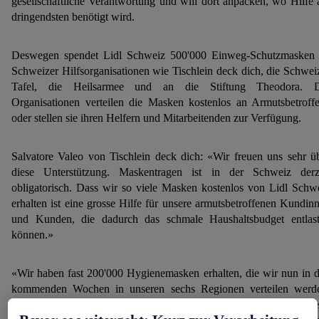
gesellschaftliche Verantwortung und will dort anpacken, wo Hilfe
dringendsten benötigt wird.
Deswegen spendet Lidl Schweiz 500'000 Einweg-Schutzmasken
Schweizer Hilfsorganisationen wie Tischlein deck dich, die Schwei
Tafel, die Heilsarmee und an die Stiftung Theodora. D
Organisationen verteilen die Masken kostenlos an Armutsbetroff
oder stellen sie ihren Helfern und Mitarbeitenden zur Verfügung.
Salvatore Valeo von Tischlein deck dich: «Wir freuen uns sehr ü
diese Unterstützung. Maskentragen ist in der Schweiz derz
obligatorisch. Dass wir so viele Masken kostenlos von Lidl Schw
erhalten ist eine grosse Hilfe für unsere armutsbetroffenen Kundin
und Kunden, die dadurch das schmale Haushaltsbudget entlas
können.»
«Wir haben fast 200'000 Hygienemasken erhalten, die wir nun in 
kommenden Wochen in unseren sechs Regionen verteilen werd
Toll, dass wir dank dieser grosszügigen Spende zum Schutz vie