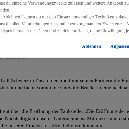
nst du einzelne Verwendungszwecke zulassen und weitere Angaben zu
und der Hochschule Rapperswil
inden.
 „Ablehnen“ kannst du nur den Einsatz notwendiger Techniken zulasse
st du allen Verarbeitungen zu sämtlichen vorgenannten Zwecken zu. 
ich sinnvollen Kosten unterwegs sein können, steht uns noch e
ur Speicherdauer der Daten und zu deinem Recht, deine Einwilligung j
arbeit mit dem Bundesamt für Energie ,der Hochschule Rapp
errufen, findest du in unseren
Datenschutzbestimmungen
.
Die Impressen
in Forschungsprojekt ins Leben gerufen, um die Technik und
Ablehnen
Anpasse
Für Forschungszwecke werden in regelmässigen Abständen LBG
l untersucht.
d Lidl Schweiz in Zusammenarbeit mit seinen Partnern die F
bereit und bietet somit eine sinnvolle Brücke in eine nachhal
freut über die Eröffnung der Tankstelle: «Die Eröffnung der e
die Nachhaltigkeit unseres Unternehmens. Mit dieser nun erstm
le unseren Filialen fossilfrei beliefern können.»