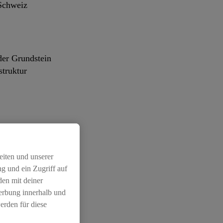
 Schweiz
der Grundstein
struktur
eiten und unserer
s (LBG)
g und ein Zugriff auf
rlastverkehr
den mit deiner
Werbung innerhalb und
erden für diese