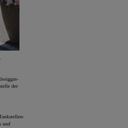
r
üssiggas-
telle der
Tankstellen-
s und