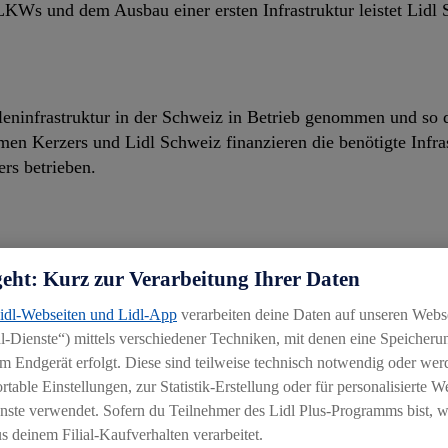
LKWs und dem Ausbau einer ersten Infrastruktur leistet Lidl
leninfrastruktur in der Schweiz in Betrieb genommen und so 
men Kerzers und Lidl Schweiz finanzieren die benötigte Infra
s betrieben.
geht: Kurz zur Verarbeitung Ihrer Daten
Lidl-Webseiten und Lidl-App
verarbeiten deine Daten auf unseren Webs
e als Demonstrationsprojekt mit fossilfreiem flüssigem Bioga
-Dienste“) mittels verschiedener Techniken, mit denen eine Speicherun
ute technisch und logistisch möglich ist, Transporte im Schwe
m Endgerät erfolgt. Diese sind teilweise technisch notwendig oder wer
able Einstellungen, zur Statistik-Erstellung oder für personalisierte 
nste verwendet. Sofern du Teilnehmer des Lidl Plus-Programms bist, w
 deinem Filial-Kaufverhalten verarbeitet.