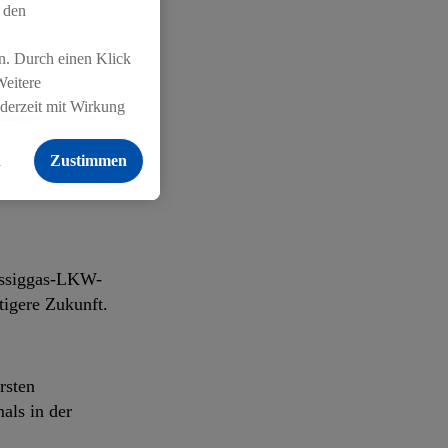
 den
n. Durch einen Klick
Weitere
in weiter Weg
ederzeit mit Wirkung
erswil und
 findest du hier.
 den Bio-
n
Zustimmen
-Lastwagen
lüssiggas-LKW-
tigere Zukunft.
rsten
als in der