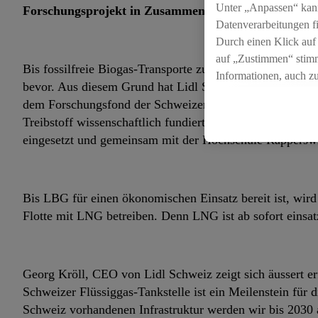
Unter „Anpassen“ kan
Forschungsprojekt in Zusammenarbeit mit dem BFE 
Datenverarbeitungen f
Durch einen Klick auf
auf „Zustimmen“ stimm
Bis fossilfreie Biogas-Transporte zu betriebswirtschaftl
Informationen, auch z
bevor. Aus diesem Grund hat Lidl Schweiz in Zusammen
für die Zukunft zu wid
dem Forschungsfond der Schweizerischen Gasindustrie e
Treibstoff wissenschaftlich fundiert zu analysieren. 
eingesetzt und gemeinsam mit der Hochschule Rapperswi
Bis LBG für einen ökonomischen Einsatz bereit ist, wir
Flotte mit LNG betreiben. Denn LNG ist ab sofort einsatz
Georg Kröll, CEO von Lidl Schweiz zeigt sich äussert er
Schweizer Flüssiggas-Tankstelle ist ein Meilenstein für 
Schweiz vorhandenen Infrastruktur werden wir bis 2030 al