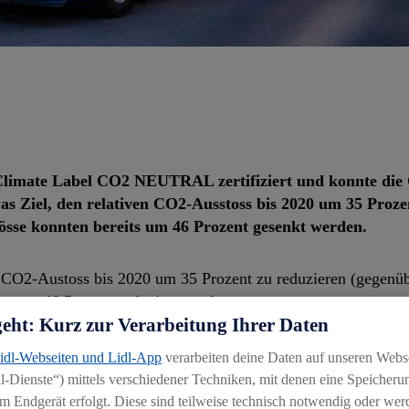
Climate Label CO2 NEUTRAL zertifiziert und konnte die
s Ziel, den relativen CO2-Ausstoss bis 2020 um 35 Proze
tösse konnten bereits um 46 Prozent gesenkt werden.
ven CO2-Austoss bis 2020 um 35 Prozent zu reduzieren (gegenü
nte um 46 Prozent reduziert werden.
geht: Kurz zur Verarbeitung Ihrer Daten
Lidl-Webseiten und Lidl-App
verarbeiten deine Daten auf unseren Webs
ortbereich. Lidl Schweiz will deswegen bis 2030 alle Filiale
-Dienste“) mittels verschiedener Techniken, mit denen eine Speicherun
n der Lastwagenflotte auf Bio-Flüssiggas (LBG). Bereits im J
m Endgerät erfolgt. Diese sind teilweise technisch notwendig oder wer