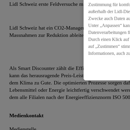
Lidl Schweiz erste Feldversuche mit fossilfreiem LBG g
Zustimmung für komfort
außerhalb der Lidl-Die
Zwecke auch Daten aus
Unter „Anpassen“ kan
Lidl Schweiz hat ein CO2-Management eingeführt, welche
Datenverarbeitungen f
Massnahmen zur Reduktion ableitet und umsetzt und den
Durch einen Klick auf
auf „Zustimmen“ stimm
Informationen, auch z
für die Zukunft zu wid
Als Smart Discounter zählt die Effizienz und Einfachhe
kann das herausragende Preis-Leistungsverhältnis errei
dem Klima zu Gute. Die optimierten Prozesse sorgen dafür
Lebensmittel oder Energie leichtfertig verschwendet wer
dem alle Filialen nach der Energieeffizienznorm ISO 5000
Medienkontakt
Medienstelle