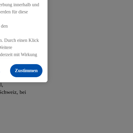
Werbung innerhalb und
erden für diese
 den
 erfasst,
n. Durch einen Klick
Weitere
ederzeit mit Wirkung
 findest du hier.
te Effizienz
n
Zustimmen
der Umwelt und
l,
Schweiz, bei