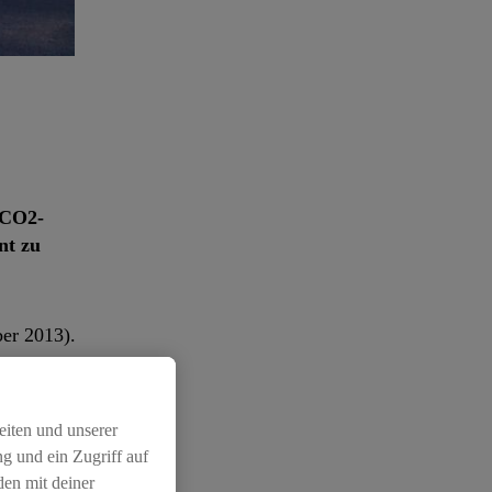
 CO2-
nt zu
ber 2013).
eiten und unserer
n fossilfrei
g und ein Zugriff auf
uni 2019 hat
den mit deiner