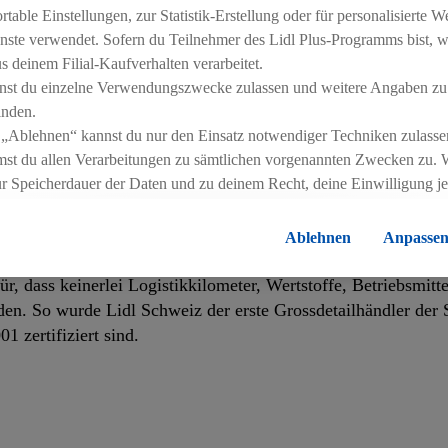
emacht.
able Einstellungen, zur Statistik-Erstellung oder für personalisierte 
nste verwendet. Sofern du Teilnehmer des Lidl Plus-Programms bist, w
 deinem Filial-Kaufverhalten verarbeitet.
nst du einzelne Verwendungszwecke zulassen und weitere Angaben zu
s unter anderem jährlich den betrieblichen CO2-Fussabdruck
inden.
 verbleibenden Ausstoss kompensiert.
 „Ablehnen“ kannst du nur den Einsatz notwendiger Techniken zulasse
st du allen Verarbeitungen zu sämtlichen vorgenannten Zwecken zu. 
ur Speicherdauer der Daten und zu deinem Recht, deine Einwilligung j
errufen, findest du in unseren
Datenschutzbestimmungen
.
Die Impressen
it zu den Kernkompetenzen von Lidl Schweiz. Nur durch höchs
Ablehnen
Anpasse
cht werden. Die maximierte Effizienz kommt auch nachhaltig 
, dass keinerlei Logistikkilometer, Wertstoffe, Betriebsmitte
den. So wurde Lidl Schweiz der erste Grossdetailhändler der 
1 zertifiziert sind.