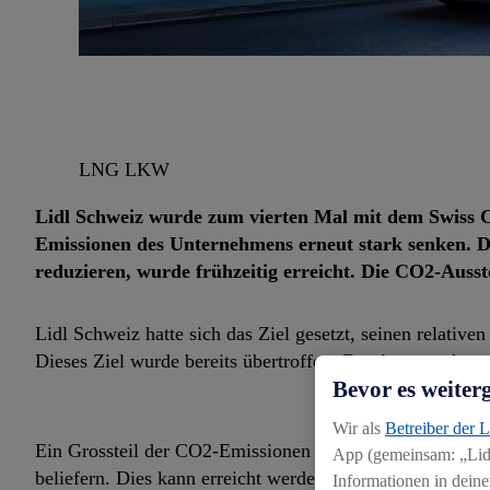
LNG LKW
Lidl Schweiz wurde zum vierten Mal mit dem Swiss 
Emissionen des Unternehmens erneut stark senken. Da
reduzieren, wurde frühzeitig erreicht. Die CO2-Auss
Lidl Schweiz hatte sich das Ziel gesetzt, seinen relati
Dieses Ziel wurde bereits übertroffen: Der Ausstoss kon
Bevor es weiter
Wir als
Betreiber der 
Ein Grossteil der CO2-Emissionen kommen aus dem Transp
App (gemeinsam: „Lidl
beliefern. Dies kann erreicht werden durch das Umstelle
Informationen in deine