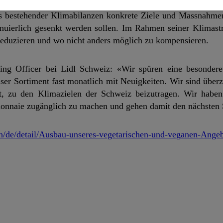
s bestehender Klimabilanzen konkrete Ziele und Massnahmen 
nuierlich gesenkt werden sollen. Im Rahmen seiner Klimastra
reduzieren und wo nicht anders möglich zu kompensieren.
ng Officer bei Lidl Schweiz: «Wir spüren eine besonder
er Sortiment fast monatlich mit Neuigkeiten. Wir sind überz
st, zu den Klimazielen der Schweiz beizutragen. Wir habe
emonnaie zugänglich zu machen und gehen damit den nächsten S
l.ch/de/detail/Ausbau-unseres-vegetarischen-und-veganen-Ange