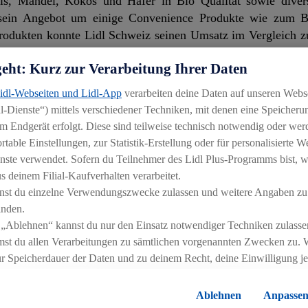
 Reis, Mandel, Kokos und Hafer in Bio Qualität sowie dive
 sein Angebot um einige Convenience Produkte wie zum B
Produkten konnte Lidl Schweiz seinen Umsatz im Vergleich 
r Umsatz mit vegetarischen und veganen Produkten sogar verd
geht: Kurz zur Verarbeitung Ihrer Daten
n und Gemüsen bietet der Detailhändler eine Vielfalt vo
tarische Ernährung braucht.
Lidl-Webseiten und Lidl-App
verarbeiten deine Daten auf unseren Webs
-Dienste“) mittels verschiedener Techniken, mit denen eine Speicherun
m Endgerät erfolgt. Diese sind teilweise technisch notwendig oder wer
able Einstellungen, zur Statistik-Erstellung oder für personalisierte 
nste verwendet. Sofern du Teilnehmer des Lidl Plus-Programms bist, w
app ein Drittel der Treibhausgasemissionen verantwortlich. 
 deinem Filial-Kaufverhalten verarbeitet.
n Einfluss auf das Klima. Neu sind alle Artikel der Li
nst du einzelne Verwendungszwecke zulassen und weitere Angaben zu
inden.
 „Ablehnen“ kannst du nur den Einsatz notwendiger Techniken zulasse
 Emissionen aus, die durch den Anbau, die Produktion, den Tr
st du allen Verarbeitungen zu sämtlichen vorgenannten Zwecken zu. 
izierte Klimaschutzprojekte mit positiven sozialen Neb
ur Speicherdauer der Daten und zu deinem Recht, deine Einwilligung j
wasser in Eritrea und Solarenergie in Indien. Damit biete
errufen, findest du in unseren
Datenschutzbestimmungen
.
Die Impressen
ch klimafreundlicher zu ernähren.
Ablehnen
Anpasse