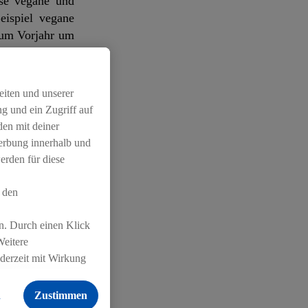
rse vegane und
eispiel vegane
zum Vorjahr um
oppelt werden.
n pflanzlichen
eiten und unserer
g und ein Zugriff auf
den mit deiner
Werbung innerhalb und
erden für diese
Damit haben die
dl-Eigenmarke
 den
n. Durch einen Klick
ansport und die
Weitere
eneffekten wie
ederzeit mit Wirkung
t Lidl Schweiz
 findest du hier.
n
Zustimmen