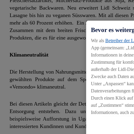
Fleischersatzartikel, Milchersatz-Produkte aus Soja,
vegetarische Backwaren. Neu erweitert Lidl Schweiz
Lasagne bis hin zu veganen Süsswaren. Mit all diesen 
mehr als 60 Prozent erhöhen. Ein Jahr davor konnte de
Bevor es weiter
Zusammen mit dem breiten Frische-Angebot an Früchte
Produkten, die es für eine ausgewogene vegane und vege
Wir als
Betreiber der 
App (gemeinsam: „Lidl
Klimaneutralität
Informationen in deine
Zustimmung für komfort
außerhalb der Lidl-Die
Die Herstellung von Nahrungsmitteln ist weltweit für kn
Zwecke auch Daten aus
gewählten Produkte auf dem Speiseplan einen grosse
Unter „Anpassen“ kan
«Vemondo» klimaneutral.
Datenverarbeitungen f
Durch einen Klick auf
Bei diesen Artikeln gleicht der Detailhändler ab sofort
auf „Zustimmen“ stimm
Entsorgung entstehen. Dazu unterstützt Lidl zertif
Informationen, auch z
beispielsweise Aufforstung in Uganda, sauberes Trink
für die Zukunft zu wid
interessierten Kundinnen und Kunden die Möglichkeit, si