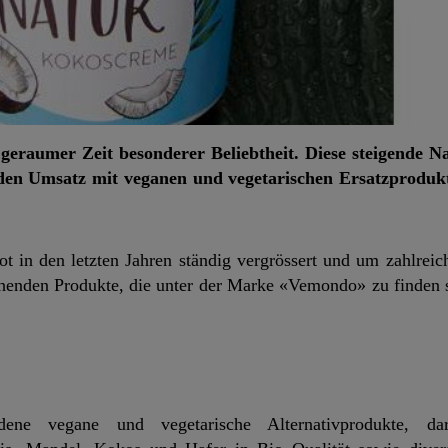
 geraumer Zeit besonderer Beliebtheit. Diese steigende N
 den Umsatz mit veganen und vegetarischen Ersatzproduk
t in den letzten Jahren ständig vergrössert und um zahlreic
henden Produkte, die unter der Marke «Vemondo» zu finden s
ene vegane und vegetarische Alternativprodukte, dar