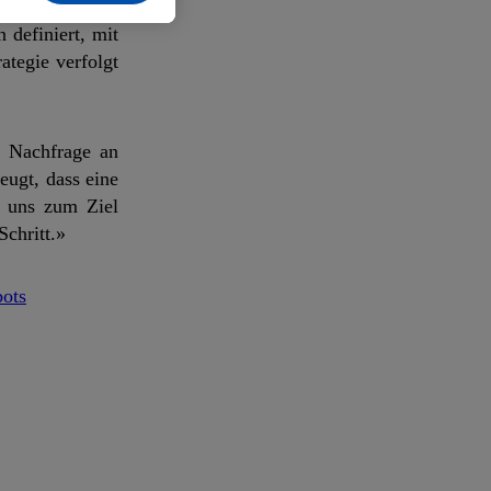
definiert, mit
tegie verfolgt
e Nachfrage an
eugt, dass eine
n uns zum Ziel
chritt.»
bots